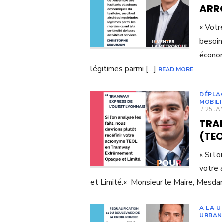
ARR
« Votr
besoin
économ
légitimes parmi […]
READ MORE
DÉPLA
MOBIL
POST
25 JA
ON
TRA
(TEO
« Si l’
votre
et Limité.« Monsieur le Maire, Mesda
A LA 
URBAN