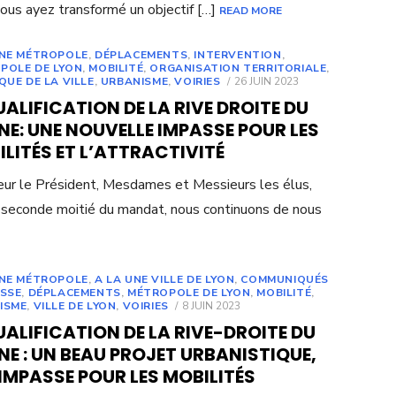
ous ayez transformé un objectif […]
READ MORE
UNE MÉTROPOLE
,
DÉPLACEMENTS
,
INTERVENTION
,
POLE DE LYON
,
MOBILITÉ
,
ORGANISATION TERRITORIALE
,
POSTED
QUE DE LA VILLE
,
URBANISME
,
VOIRIES
26 JUIN 2023
ON
ALIFICATION DE LA RIVE DROITE DU
E: UNE NOUVELLE IMPASSE POUR LES
LITÉS ET L’ATTRACTIVITÉ
ur le Président, Mesdames et Messieurs les élus,
 seconde moitié du mandat, nous continuons de nous
UNE MÉTROPOLE
,
A LA UNE VILLE DE LYON
,
COMMUNIQUÉS
ESSE
,
DÉPLACEMENTS
,
MÉTROPOLE DE LYON
,
MOBILITÉ
,
POSTED
ISME
,
VILLE DE LYON
,
VOIRIES
8 JUIN 2023
ON
ALIFICATION DE LA RIVE-DROITE DU
E : UN BEAU PROJET URBANISTIQUE,
IMPASSE POUR LES MOBILITÉS