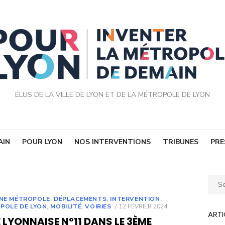
ÉLUS DE LA VILLE DE LYON ET DE LA MÉTROPOLE DE LYON
AIN
POUR LYON
NOS INTERVENTIONS
TRIBUNES
PRE
Sear
for:
UNE MÉTROPOLE
,
DÉPLACEMENTS
,
INTERVENTION
,
POSTED
POLE DE LYON
,
MOBILITÉ
,
VOIRIES
12 FÉVRIER 2024
ARTI
ON
 LYONNAISE N°11 DANS LE 3ÈME