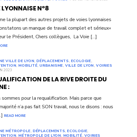
ON
 LYONNAISE N°8
e la plupart des autres projets de voies lyonnaises
onstatons un manque de travail complet et sérieux«
ur le Président, Chers collègues, La Voie […]
MORE
NE VILLE DE LYON
,
DÉPLACEMENTS
,
ECOLOGIE
,
VENTION
,
MOBILITÉ
,
URBANISME
,
VILLE DE LYON
,
VOIRIES
ED
IN 2023
ALIFICATION DE LA RIVE DROITE DU
E :
 sommes pour la requalification. Mais parce que
majorité n’a pas fait SON travail, nous le disons : nous
…]
READ MORE
UNE MÉTROPOLE
,
DÉPLACEMENTS
,
ECOLOGIE
,
VENTION
,
MÉTROPOLE DE LYON
,
MOBILITÉ
,
VOIRIES