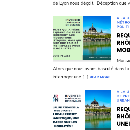
de Lyon nous déçoit. Déception que v
A LA 
MÉTRO
POLITI
REQU
RHÔN
MOBI
Monsie
Alors que nous avons basculé dans la
interroger une […]
READ MORE
A LA 
DE PR
URBAN
REQU
RHÔN
UNE 