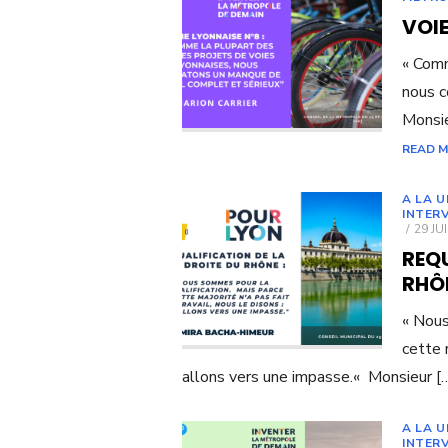
VOIE
« Comm
nous c
Monsie
READ 
A LA U
INTER
POST
29 JU
ON
REQU
RHÔN
« Nous
cette 
allons vers une impasse.« Monsieur [
A LA 
INTER