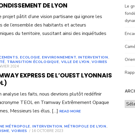
ONDISSEMENT DE LYON
Le gr
fondé
e projet pâtit d’une vision partisane qui ignore les
dyna
s de l’ensemble des habitants et acteurs
iques du territoire, suscitant ainsi des inquiétudes
Enca
Camér
CEMENTS
,
ECOLOGIE
,
ENVIRONNEMENT
,
INTERVENTION
,
Orien
ITÉ
,
TRANSITION ÉCOLOGIQUE
,
VILLE DE LYON
,
VOIRIES
ED
NVIER 2024
Rappo
MWAY EXPRESS DE L’OUEST LYONNAIS
L)
ARC
on analyse les faits, nous devrions plutôt redéfinir
 acronyme TEOL en Tramway Extrêmement Opaque
Archi
mes, Messieurs les élus, […]
READ MORE
UNE MÉTROPOLE
,
INTERVENTION
,
MÉTROPOLE DE LYON
,
POSTED
ISME
,
VOIRIES
16 OCTOBRE 2023
ON