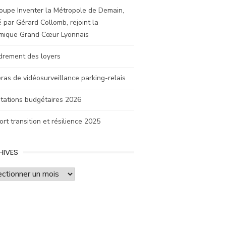
oupe Inventer la Métropole de Demain,
 par Gérard Collomb, rejoint la
mique Grand Cœur Lyonnais
drement des loyers
as de vidéosurveillance parking-relais
tations budgétaires 2026
rt transition et résilience 2025
HIVES
ves