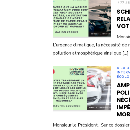
POST
27 JU
ON
SCH
REL
VOT
Monsie
L’urgence climatique, la nécessité de 
pollution atmosphérique ainsi que […]
A LA 
INTER
ÉCOLO
AMPL
POL
NÉCÉ
IMP
MOB
Monsieur le Président, Sur ce dossier