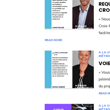
REQ
CRO
« Nous
Croix-
facilit
READ MORE
A LA 
MÉTRO
VOIE
« Vous
périmè
du pro
READ 
A LA 
MÉTRO