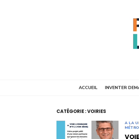
Skip
to
content
ACCUEIL
INVENTER DEM
CATÉGORIE :
VOIRIES
A LA 
MÉTRO
VOIE