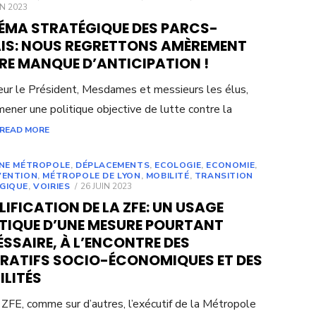
ED
IN 2023
ÉMA STRATÉGIQUE DES PARCS-
AIS: NOUS REGRETTONS AMÈREMENT
RE MANQUE D’ANTICIPATION !
ur le Président, Mesdames et messieurs les élus,
mener une politique objective de lutte contre la
READ MORE
UNE MÉTROPOLE
,
DÉPLACEMENTS
,
ECOLOGIE
,
ECONOMIE
,
VENTION
,
MÉTROPOLE DE LYON
,
MOBILITÉ
,
TRANSITION
POSTED
GIQUE
,
VOIRIES
26 JUIN 2023
ON
IFICATION DE LA ZFE: UN USAGE
ITIQUE D’UNE MESURE POURTANT
SSAIRE, À L’ENCONTRE DES
ÉRATIFS SOCIO-ÉCONOMIQUES ET DES
ILITÉS
 ZFE, comme sur d’autres, l’exécutif de la Métropole