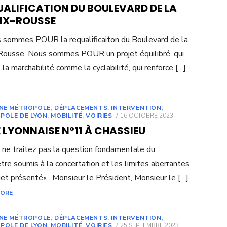
UALIFICATION DU BOULEVARD DE LA
IX-ROUSSE
 sommes POUR la requalificaiton du Boulevard de la
Rousse. Nous sommes POUR un projet équilibré, qui
e la marchabilité comme la cyclabilité, qui renforce […]
UNE MÉTROPOLE
,
DÉPLACEMENTS
,
INTERVENTION
,
POSTED
POLE DE LYON
,
MOBILITÉ
,
VOIRIES
16 OCTOBRE 2023
ON
 LYONNAISE N°11 À CHASSIEU
 ne traitez pas la question fondamentale du
tre soumis à la concertation et les limites aberrantes
jet présenté« . Monsieur le Président, Monsieur le […]
MORE
UNE MÉTROPOLE
,
DÉPLACEMENTS
,
INTERVENTION
,
POSTED
POLE DE LYON
,
MOBILITÉ
,
VOIRIES
25 SEPTEMBRE 2023