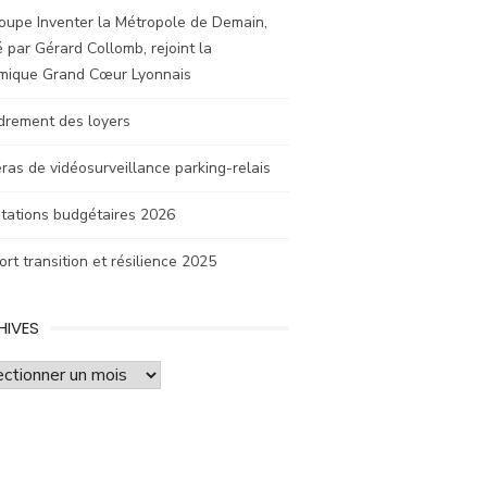
oupe Inventer la Métropole de Demain,
 par Gérard Collomb, rejoint la
mique Grand Cœur Lyonnais
drement des loyers
as de vidéosurveillance parking-relais
tations budgétaires 2026
rt transition et résilience 2025
HIVES
ves