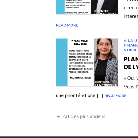
direct
intére
READ MORE
A LA 
FINAN
VOIRIE
PLA
DE 
« Oui, 
Vous l
une priorité et une […]
READ MORE
Navigation
Articles plus anciens
des