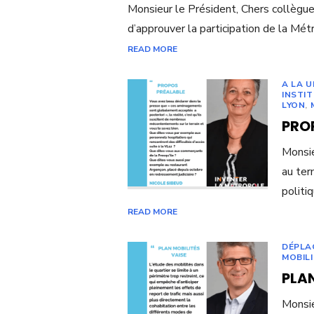
Monsieur le Président, Chers collègue
d’approuver la participation de la Mét
READ MORE
A LA 
INSTI
LYON
,
PRO
Monsie
au ter
politi
READ MORE
DÉPLA
MOBIL
PLAN
Monsie