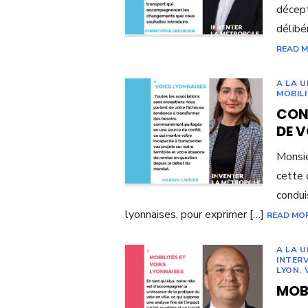
décept
délibé
READ 
A LA 
MOBIL
CON
DE V
Monsie
cette 
condui
lyonnaises, pour exprimer […]
READ MO
A LA U
INTER
LYON
,
MOBI