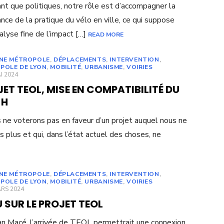
ant que politiques, notre rôle est d’accompagner la
ance de la pratique du vélo en ville, ce qui suppose
alyse fine de l’impact […]
READ MORE
UNE MÉTROPOLE
,
DÉPLACEMENTS
,
INTERVENTION
,
POLE DE LYON
,
MOBILITÉ
,
URBANISME
,
VOIRIES
ED
I 2024
ET TEOL, MISE EN COMPATIBILITÉ DU
-H
 ne voterons pas en faveur d’un projet auquel nous ne
s plus et qui, dans l’état actuel des choses, ne
UNE MÉTROPOLE
,
DÉPLACEMENTS
,
INTERVENTION
,
POLE DE LYON
,
MOBILITÉ
,
URBANISME
,
VOIRIES
ED
ARS 2024
SUR LE PROJET TEOL
an Macé, l’arrivée de TEOL permettrait une connexion