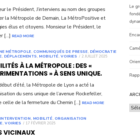
Le gr
ur le Président, J’interviens au nom des groupes
fondé
er la Métropole de Demain, La MétroPositive et
dyna
ies élus et citoyens. Monsieur le Président, le
Enca
er […]
READ MORE
Camér
UNE MÉTROPOLE
,
COMMUNIQUÉS DE PRESSE
,
DÉMOCRATIE
POSTED
E
,
DÉPLACEMENTS
,
MOBILITÉ
,
VOIRIES
2 JUILLET 2025
ON
Orien
LITÉS À LA MÉTROPOLE : DES «
RIMENTATIONS » À SENS UNIQUE.
Rappo
début d’été, la Métropole de Lyon a acté la
isation du sens unique de l’avenue Rockefeller,
ARC
celle de la fermeture du Chemin […]
READ MORE
Archi
INTERVENTION
,
MOBILITÉ
,
ORGANISATION
POSTED
E
,
VOIRIES
17 FÉVRIER 2025
ON
S VICINAUX