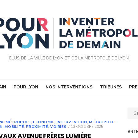
ÉLUS DE LA VILLE DE LYON ET DE LA MÉTROPOLE DE LYON
AIN
POUR LYON
NOS INTERVENTIONS
TRIBUNES
PRE
Sear
for:
UNE MÉTROPOLE
,
ECONOMIE
,
INTERVENTION
,
MÉTROPOLE
POSTED
ON
,
MOBILITÉ
,
PROXIMITÉ
,
VOIRIES
13 OCTOBRE 2025
ARTI
ON
VAUX AVENUE FRÈRES LUMIÈRE