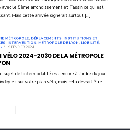
e avec le 5ème arrondissement et Tassin ce qui est
ssant. Mais cette arrivée signerait surtout […]
UNE MÉTROPOLE
,
DÉPLACEMENTS
,
INSTITUTIONS ET
CES
,
INTERVENTION
,
MÉTROPOLE DE LYON
,
MOBILITÉ
,
POSTED
S
19 FÉVRIER 2024
ON
N VÉLO 2024-2030 DE LA MÉTROPOLE
LYON
le sujet de l’intermodalité est encore à l’ordre du jour.
’indiquez sur votre plan vélo, mais cela devrait être