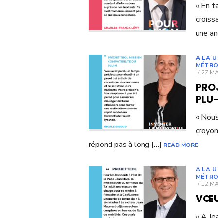
« En t
croiss
une an
A LA 
MÉTRO
POST
27 MA
ON
PROJ
PLU
« Nous
croyon
répond pas à long […]
READ MORE
A LA 
MÉTRO
POST
12 M
ON
VŒU 
« A Je