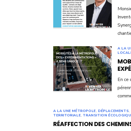
Monsie
Invent
Synerg
chanti
A LA 
LOCAL
MOBI
EXPÉ
En ce 
pérenn
comme 
A LA UNE MÉTROPOLE
,
DÉPLACEMENTS
,
TERRITORIALE
,
TRANSITION ÉCOLOGIQU
RÉAFFECTION DES CHEMIN