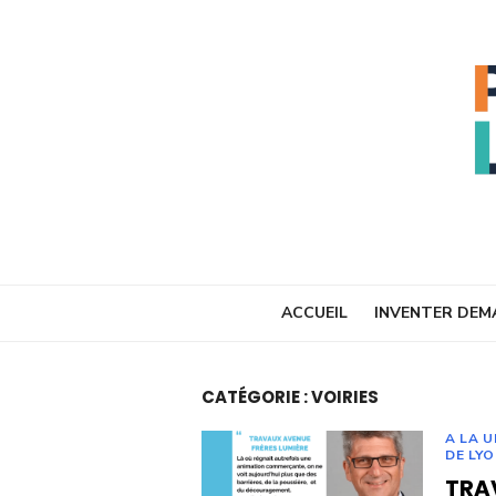
Skip
to
content
ACCUEIL
INVENTER DEM
CATÉGORIE :
VOIRIES
A LA 
DE LY
TRA