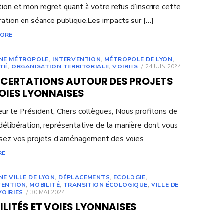
ion et mon regret quant à votre refus d’inscrire cette
ration en séance publique.Les impacts sur […]
MORE
UNE MÉTROPOLE
,
INTERVENTION
,
MÉTROPOLE DE LYON
,
POSTED
ITÉ
,
ORGANISATION TERRITORIALE
,
VOIRIES
24 JUIN 2024
ON
CERTATIONS AUTOUR DES PROJETS
OIES LYONNAISES
ur le Président, Chers collègues, Nous profitons de
délibération, représentative de la manière dont vous
sez vos projets d’aménagement des voies
RE
NE VILLE DE LYON
,
DÉPLACEMENTS
,
ECOLOGIE
,
VENTION
,
MOBILITÉ
,
TRANSITION ÉCOLOGIQUE
,
VILLE DE
POSTED
VOIRIES
30 MAI 2024
ON
LITÉS ET VOIES LYONNAISES