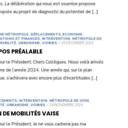
s, La délibération qui nous est soumise propose
ropole au projet de diagnostic du potentiel de […]
UNE MÉTROPOLE
,
DÉPLACEMENTS
,
ECONOMIE
,
TUTIONS ET FINANCES
,
INTERVENTION
,
MÉTROPOLE DE
POSTED
MOBILITÉ
,
URBANISME
,
VOIRIES
16 DÉCEMBRE 2024
ON
POS PRÉALABLE
ur le Président, Chers Collègues, Nous voilà arrivés
me de l’année 2024. Une année qui, sur le plan
que, s’achèvera avec encore plus d’incertitudes […]
CEMENTS
,
INTERVENTION
,
MÉTROPOLE DE LYON
,
POSTED
ITÉ
,
URBANISME
,
VOIRIES
18 NOVEMBRE 2024
ON
 DE MOBILITÉS VAISE
ur le Président, Je ne vous cacherai pas ma