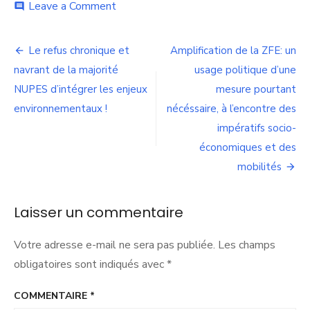
on
Leave a Comment
comment
Requalification
de
Navigation
la
Le refus chronique et
Amplification de la ZFE: un
rive
de
navrant de la majorité
usage politique d’une
droite
du
NUPES d’intégrer les enjeux
mesure pourtant
l’article
Rhône:
environnementaux !
nécéssaire, à l’encontre des
une
impératifs socio-
nouvelle
impasse
économiques et des
pour
mobilités
les
mobilités
et
Laisser un commentaire
l’attractivité
Votre adresse e-mail ne sera pas publiée.
Les champs
obligatoires sont indiqués avec
*
COMMENTAIRE
*