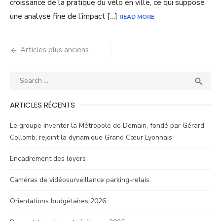
croissance de la pratique du vélo en ville, ce qui suppose
une analyse fine de l’impact […]
READ MORE
Navigation
Articles plus anciens
des
Search
SEA
articles

for:
ARTICLES RÉCENTS
Le groupe Inventer la Métropole de Demain, fondé par Gérard
Collomb, rejoint la dynamique Grand Cœur Lyonnais
Encadrement des loyers
Caméras de vidéosurveillance parking-relais
Orientations budgétaires 2026