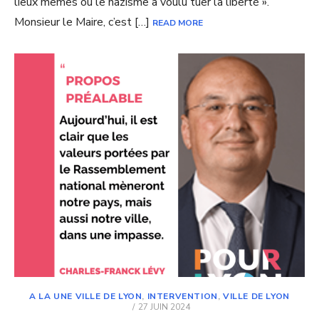
lieux mêmes où le nazisme a voulu tuer la liberté ».
Monsieur le Maire, c’est […]
READ MORE
A LA UNE VILLE DE LYON
,
INTERVENTION
,
VILLE DE LYON
POSTED
27 JUIN 2024
ON