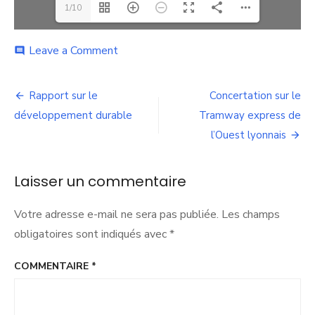
1/10
on
Leave a Comment
comment
Tramway
Express
Navigation
de
Rapport sur le
Concertation sur le
l’Ouest
de
développement durable
Tramway express de
Lyonnais
(TEOL)
l’Ouest lyonnais
l’article
Laisser un commentaire
Votre adresse e-mail ne sera pas publiée.
Les champs
obligatoires sont indiqués avec
*
COMMENTAIRE
*