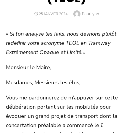
Author
PourLyon
POSTED
25 JANVIER 2024
ON
«
Si l’on analyse les faits, nous devrions plutôt
redéfinir votre acronyme TEOL en Tramway
Extrêmement Opaque et Limité.
«
Monsieur le Maire,
Mesdames, Messieurs les élus,
Vous me pardonnerez de m’appuyer sur cette
délibération portant sur les mobilités pour
évoquer un grand projet de transport dont la
concertation préalable a commencé le 6