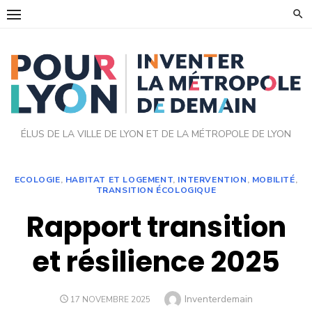
Skip
to
content
ÉLUS DE LA VILLE DE LYON ET DE LA MÉTROPOLE DE LYON
ECOLOGIE
,
HABITAT ET LOGEMENT
,
INTERVENTION
,
MOBILITÉ
,
TRANSITION ÉCOLOGIQUE
Rapport transition
et résilience 2025
Author
Inventerdemain
POSTED
17 NOVEMBRE 2025
ON