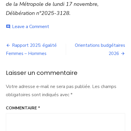
de la Métropole de lundi 17 novembre,
Délibération n°2025-3128.
on
Leave a Comment
comment
Rapport
transition
Navigation
et
Rapport 2025: égalité
Orientations budgétaires
résilience
de
Femmes – Hommes
2026
2025
l’article
Laisser un commentaire
Votre adresse e-mail ne sera pas publiée.
Les champs
obligatoires sont indiqués avec
*
COMMENTAIRE
*