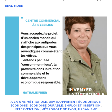
READ MORE
A LA UNE MÉTROPOLE
,
DEVELOPPEMENT ÉCONOMIQUE
,
ECONOMIE
,
ECONOMIE DURABLE
,
EMPLOI ET INSERTION
,
INTERVENTION
,
MÉTROPOLE DE LYON
,
URBANISME