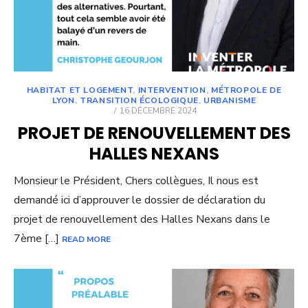
HABITAT ET LOGEMENT
,
INTERVENTION
,
MÉTROPOLE DE
LYON
,
TRANSITION ÉCOLOGIQUE
,
URBANISME
POSTED
16 DÉCEMBRE 2024
ON
PROJET DE RENOUVELLEMENT DES
HALLES NEXANS
Monsieur le Président, Chers collègues, Il nous est
demandé ici d’approuver le dossier de déclaration du
projet de renouvellement des Halles Nexans dans le
7ème […]
READ MORE