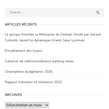
des
Search
SEA
articles

for:
ARTICLES RÉCENTS
Le groupe Inventer la Métropole de Demain, fondé par Gérard
Collomb, rejoint la dynamique Grand Cœur Lyonnais
Encadrement des loyers
Caméras de vidéosurveillance parking-relais
Orientations budgétaires 2026
Rapport transition et résilience 2025
ARCHIVES
Archives