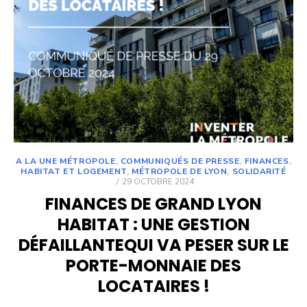
A LA UNE MÉTROPOLE
,
COMMUNIQUÉS DE PRESSE
,
FINANCES
,
HABITAT ET LOGEMENT
,
MÉTROPOLE DE LYON
,
SOLIDARITÉ
POSTED
29 OCTOBRE 2024
ON
FINANCES DE GRAND LYON
HABITAT : UNE GESTION
DÉFAILLANTEQUI VA PESER SUR LE
PORTE-MONNAIE DES
LOCATAIRES !