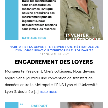
HABITAT ET LOGEMENT
,
INTERVENTION
,
MÉTROPOLE DE
LYON
,
ORGANISATION TERRITORIALE
,
SOLIDARITÉ
POSTED
17 NOVEMBRE 2025
ON
ENCADREMENT DES LOYERS
Monsieur le Président, Chers collègues, Nous devons
approuver aujourd’hui une convention de transfert de
données entre la Métropole, l’ENS Lyon et l’Université
Lyon 3, destinée […]
READ MORE