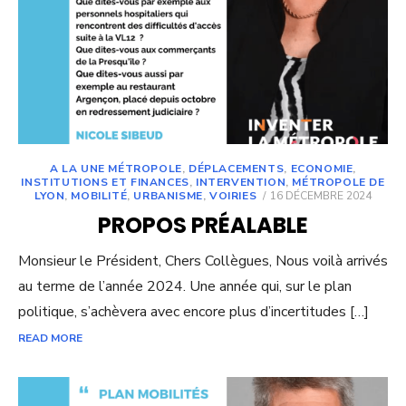
A LA UNE MÉTROPOLE
,
DÉPLACEMENTS
,
ECONOMIE
,
INSTITUTIONS ET FINANCES
,
INTERVENTION
,
MÉTROPOLE DE
POSTED
LYON
,
MOBILITÉ
,
URBANISME
,
VOIRIES
16 DÉCEMBRE 2024
ON
PROPOS PRÉALABLE
Monsieur le Président, Chers Collègues, Nous voilà arrivés
au terme de l’année 2024. Une année qui, sur le plan
politique, s’achèvera avec encore plus d’incertitudes […]
READ MORE