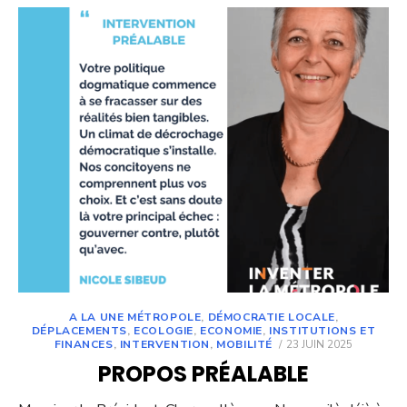
A LA UNE MÉTROPOLE
,
DÉMOCRATIE LOCALE
,
DÉPLACEMENTS
,
ECOLOGIE
,
ECONOMIE
,
INSTITUTIONS ET
POSTED
FINANCES
,
INTERVENTION
,
MOBILITÉ
23 JUIN 2025
ON
PROPOS PRÉALABLE