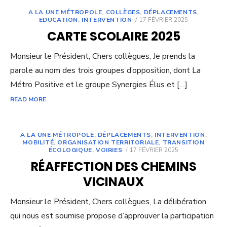
A LA UNE MÉTROPOLE
,
COLLÈGES
,
DÉPLACEMENTS
,
POSTED
EDUCATION
,
INTERVENTION
17 FÉVRIER 2025
ON
CARTE SCOLAIRE 2025
Monsieur le Président, Chers collègues, Je prends la
parole au nom des trois groupes d’opposition, dont La
Métro Positive et le groupe Synergies Élus et […]
READ MORE
A LA UNE MÉTROPOLE
,
DÉPLACEMENTS
,
INTERVENTION
,
MOBILITÉ
,
ORGANISATION TERRITORIALE
,
TRANSITION
POSTED
ÉCOLOGIQUE
,
VOIRIES
17 FÉVRIER 2025
ON
RÉAFFECTION DES CHEMINS
VICINAUX
Monsieur le Président, Chers collègues, La délibération
qui nous est soumise propose d’approuver la participation