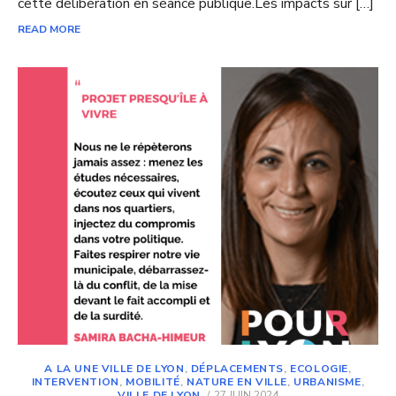
cette délibération en séance publique.Les impacts sur […]
READ MORE
A LA UNE VILLE DE LYON
,
DÉPLACEMENTS
,
ECOLOGIE
,
INTERVENTION
,
MOBILITÉ
,
NATURE EN VILLE
,
URBANISME
,
POSTED
VILLE DE LYON
27 JUIN 2024