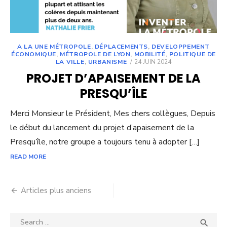
A LA UNE MÉTROPOLE
,
DÉPLACEMENTS
,
DEVELOPPEMENT
ÉCONOMIQUE
,
MÉTROPOLE DE LYON
,
MOBILITÉ
,
POLITIQUE DE
POSTED
LA VILLE
,
URBANISME
24 JUIN 2024
ON
PROJET D’APAISEMENT DE LA
PRESQU’ÎLE
Merci Monsieur le Président, Mes chers collègues, Depuis
le début du lancement du projet d’apaisement de la
Presqu’île, notre groupe a toujours tenu à adopter […]
READ MORE
Navigation
Articles plus anciens
des
Search
SEA
