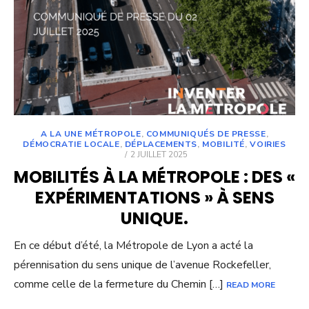
A LA UNE MÉTROPOLE
,
COMMUNIQUÉS DE PRESSE
,
DÉMOCRATIE LOCALE
,
DÉPLACEMENTS
,
MOBILITÉ
,
VOIRIES
POSTED
2 JUILLET 2025
ON
MOBILITÉS À LA MÉTROPOLE : DES «
EXPÉRIMENTATIONS » À SENS
UNIQUE.
En ce début d’été, la Métropole de Lyon a acté la
pérennisation du sens unique de l’avenue Rockefeller,
comme celle de la fermeture du Chemin […]
READ MORE