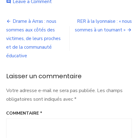
on
Leave a Comment
comment
Voie
lyonnaise
Navigation
n°11
Drame à Arras : nous
RER à la lyonnaise : « nous
à
de
sommes aux côtés des
sommes à un tournant »
Chassieu
victimes, de leurs proches
l’article
et de la communauté
éducative
Laisser un commentaire
Votre adresse e-mail ne sera pas publiée.
Les champs
obligatoires sont indiqués avec
*
COMMENTAIRE
*