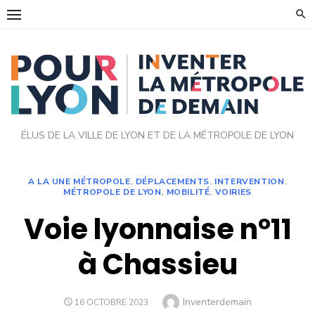
Skip
to
content
ÉLUS DE LA VILLE DE LYON ET DE LA MÉTROPOLE DE LYON
A LA UNE MÉTROPOLE
,
DÉPLACEMENTS
,
INTERVENTION
,
MÉTROPOLE DE LYON
,
MOBILITÉ
,
VOIRIES
Voie lyonnaise n°11
à Chassieu
Author
Inventerdemain
POSTED
16 OCTOBRE 2023
ON