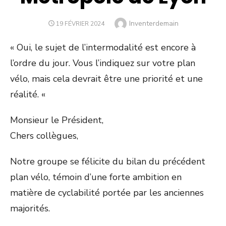
Author
Inventerdemain
POSTED
19 FÉVRIER 2024
ON
« Oui, le sujet de l’intermodalité est encore à
l’ordre du jour. Vous l’indiquez sur votre plan
vélo, mais cela devrait être une priorité et une
réalité. «
Monsieur le Président,
Chers collègues,
Notre groupe se félicite du bilan du précédent
plan vélo, témoin d’une forte ambition en
matière de cyclabilité portée par les anciennes
majorités.