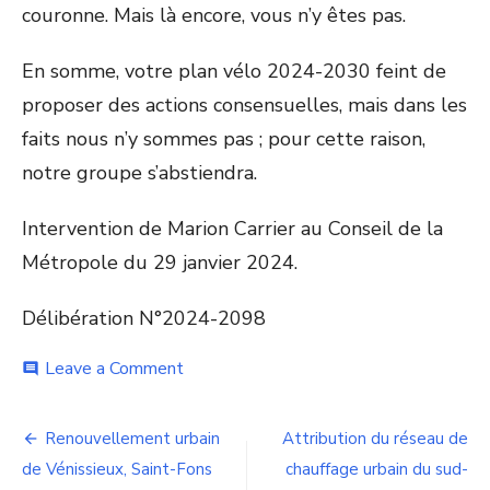
couronne. Mais là encore, vous n’y êtes pas.
En somme, votre plan vélo 2024-2030 feint de
proposer des actions consensuelles, mais dans les
faits nous n’y sommes pas ; pour cette raison,
notre groupe s’abstiendra.
Intervention de Marion Carrier au Conseil de la
Métropole du 29 janvier 2024.
Délibération N°2024-2098
on
Leave a Comment
comment
Plan
vélo
Navigation
2024-
Renouvellement urbain
Attribution du réseau de
2030
de
de Vénissieux, Saint-Fons
chauffage urbain du sud-
de