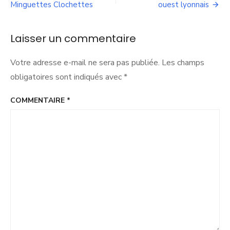
la
Minguettes Clochettes
ouest lyonnais
l’article
Métropole
de
Lyon
Laisser un commentaire
Votre adresse e-mail ne sera pas publiée.
Les champs
obligatoires sont indiqués avec
*
COMMENTAIRE
*