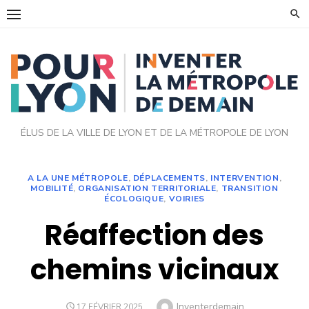
Skip
to
content
ÉLUS DE LA VILLE DE LYON ET DE LA MÉTROPOLE DE LYON
A LA UNE MÉTROPOLE
,
DÉPLACEMENTS
,
INTERVENTION
,
MOBILITÉ
,
ORGANISATION TERRITORIALE
,
TRANSITION
ÉCOLOGIQUE
,
VOIRIES
Réaffection des
chemins vicinaux
Author
Inventerdemain
POSTED
17 FÉVRIER 2025