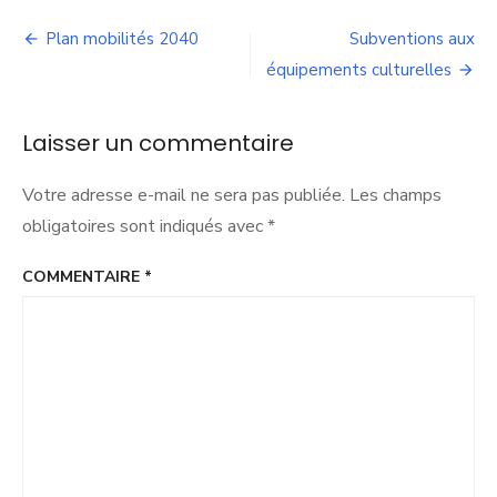
des
Navigation
chemins
Plan mobilités 2040
Subventions aux
vicinaux
de
équipements culturelles
l’article
Laisser un commentaire
Votre adresse e-mail ne sera pas publiée.
Les champs
obligatoires sont indiqués avec
*
COMMENTAIRE
*