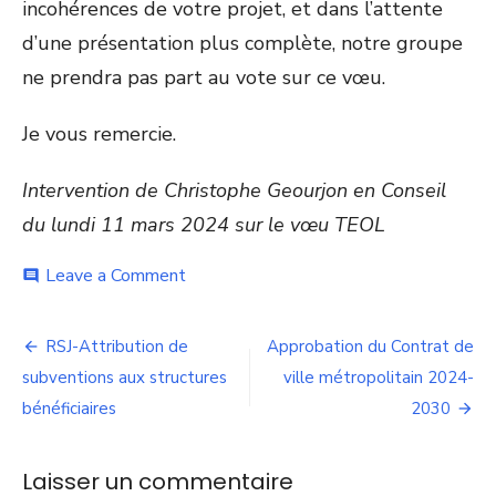
incohérences de votre projet, et dans l’attente
d’une présentation plus complète, notre groupe
ne prendra pas part au vote sur ce vœu.
Je vous remercie.
Intervention de Christophe Geourjon en Conseil
du lundi 11 mars 2024 sur le vœu TEOL
on
Leave a Comment
comment
Vœu
sur
Navigation
le
RSJ-Attribution de
Approbation du Contrat de
projet
de
subventions aux structures
ville métropolitain 2024-
TEOL
bénéficiaires
2030
l’article
Laisser un commentaire