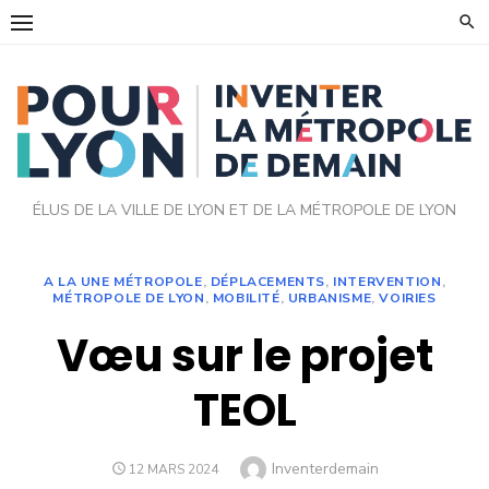
Skip
to
content
ÉLUS DE LA VILLE DE LYON ET DE LA MÉTROPOLE DE LYON
A LA UNE MÉTROPOLE
,
DÉPLACEMENTS
,
INTERVENTION
,
MÉTROPOLE DE LYON
,
MOBILITÉ
,
URBANISME
,
VOIRIES
Vœu sur le projet
TEOL
Author
Inventerdemain
POSTED
12 MARS 2024
ON