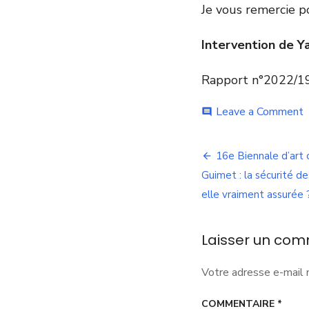
Je vous remercie p
Intervention de Ya
Rapport n°2022/1
o
Leave a Comment
comment
:
Navigation
e
16e Biennale d’art
c
de
Guimet : la sécurité d
e
d
elle vraiment assurée 
l’article
d
d
u
Laisser un com
s
à
Votre adresse e-mail 
l
d
COMMENTAIRE
*