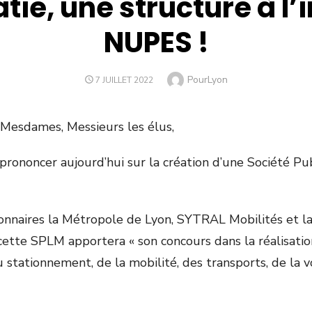
ie, une structure à l
NUPES !
Author
PourLyon
POSTED
7 JUILLET 2022
ON
 Mesdames, Messieurs les élus,
rononcer aujourd’hui sur la création d’une Société Pu
ionnaires la Métropole de Lyon, SYTRAL Mobilités et la
cette SPLM apportera « son concours dans la réalisatio
stationnement, de la mobilité, des transports, de la vo