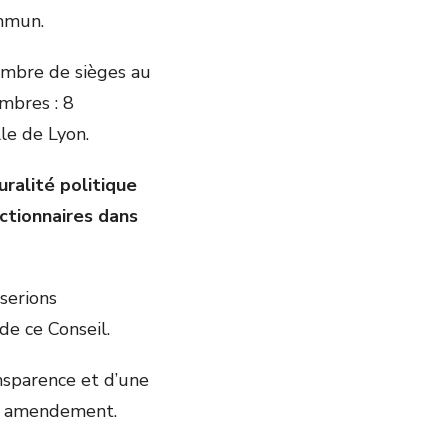
ommun.
ombre de sièges au
mbres : 8
le de Lyon.
uralité politique
ctionnaires dans
serions
e ce Conseil.
ansparence et d’une
et amendement.