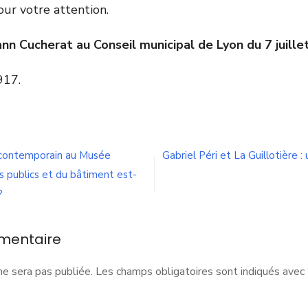
our votre attention.
nn Cucherat au Conseil municipal de Lyon du 7 juille
917.
n
SPLM
ntre
 contemporain au Musée
Gabriel Péri et La Guillotière 
ontradictions
es publics et du bâtiment est-
t
éni
?
e
émocratie,
ne
mentaire
tructure
ne sera pas publiée.
Les champs obligatoires sont indiqués avec
’image
e
NUPES