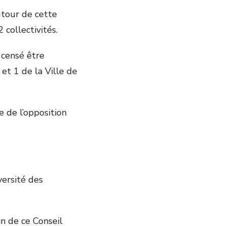
utour de cette
collectivités.
t censé être
t 1 de la Ville de
e de l’opposition
iversité des
in de ce Conseil