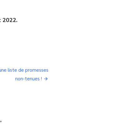
t 2022.
: une liste de promesses
non-tenues !
*