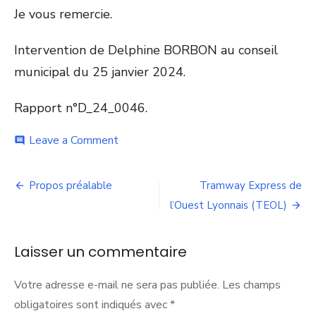
Je vous remercie.
Intervention de Delphine BORBON au conseil
municipal du 25 janvier 2024.
Rapport n°D_24_0046.
on
Leave a Comment
comment
Rapport
sur
Navigation
le
Propos préalable
Tramway Express de
développement
de
l’Ouest Lyonnais (TEOL)
durable
l’article
Laisser un commentaire
Votre adresse e-mail ne sera pas publiée.
Les champs
obligatoires sont indiqués avec
*