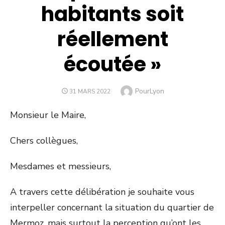
habitants soit
réellement
écoutée »
Author
PourLyon
POSTED
31 MARS 2022
ON
Monsieur le Maire,
Chers collègues,
Mesdames et messieurs,
A travers cette délibération je souhaite vous
interpeller concernant la situation du quartier de
Mermoz, mais surtout la perception qu’ont les