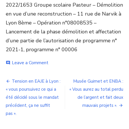
2022/1653 Groupe scolaire Pasteur – Démolition
en vue d’une reconstruction – 11 rue de Narvik à
Lyon 8ème – Opération n°08008535 –
Lancement de la phase démolition et affectation
d’une partie de l’autorisation de programme n°
2021-1, programme n° 00006
on
Leave a Comment
comment
Quartier
Mermoz
Navigation
:
Tension en EAJE à Lyon :
Musée Guimet et ENBA :
« nous
de
« vous poursuivez ce qui a
« Vous aurez au total perdu
voulons
que
été décidé sous le mandat
de l’argent et fait deux
l’article
la
précédent, ça ne suffit
mauvais projets ».
parole
pas ».
des
habitants
soit