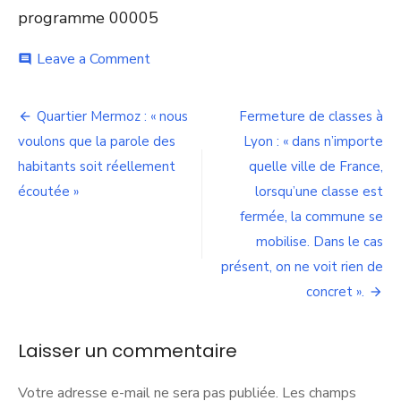
programme 00005
on
Leave a Comment
comment
Musée
Guimet
Navigation
et
Quartier Mermoz : « nous
Fermeture de classes à
ENBA
de
voulons que la parole des
Lyon : « dans n’importe
:
« Vous
habitants soit réellement
quelle ville de France,
l’article
aurez
écoutée »
lorsqu’une classe est
au
fermée, la commune se
total
perdu
mobilise. Dans le cas
de
présent, on ne voit rien de
l’argent
et
concret ».
fait
deux
mauvais
Laisser un commentaire
projets ».
Votre adresse e-mail ne sera pas publiée.
Les champs