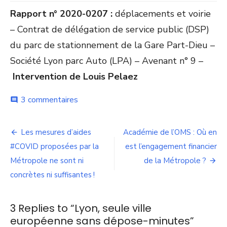
Rapport n° 2020-0207 :
déplacements et voirie
– Contrat de délégation de service public (DSP)
du parc de stationnement de la Gare Part-Dieu –
Société Lyon parc Auto (LPA) – Avenant n° 9 –
Intervention de Louis Pelaez
sur
3 commentaires
comment
Lyon,
seule
Navigation
ville
Les mesures d’aides
Académie de l’OMS : Où en
européenne
de
#COVID proposées par la
est l’engagement financier
sans
dépose-
Métropole ne sont ni
de la Métropole ?
l’article
minutes
concrètes ni suffisantes !
3 Replies to “
Lyon, seule ville
européenne sans dépose-minutes
”