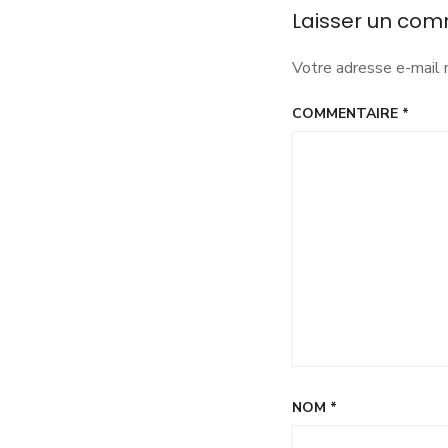
Laisser un com
r
Votre adresse e-mail 
c
COMMENTAIRE
*
p
NOM
*