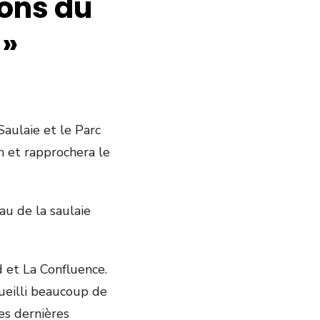
sons du
 »
aulaie et le Parc
on et rapprochera le
au de la saulaie
d et La Confluence.
cueilli beaucoup de
es dernières