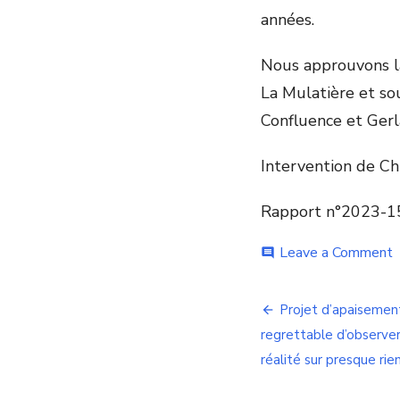
années.
Nous approuvons la
La Mulatière et so
Confluence et Gerl
Intervention de C
Rapport n°2023-1
o
Leave a Comment
comment
F
p
Navigation
e
Projet d’apaisement 
G
de
regrettable d’observe
e
l
réalité sur presque rien
l’article
s
«