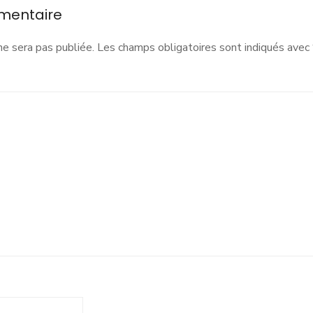
nous
mentaire
éjouissons
du
ne sera pas publiée.
Les champs obligatoires sont indiqués avec
lancement
de
e
rojet »