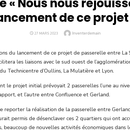
e « Nous nous réjouis
ancement de ce projet
Author
Inventerdemain
POSTED
27 MARS 2023
ON
ons du lancement de ce projet de passerelle entre La S
cilitera les liaisons avec le sud ouest de l’agglomérati
 du Technicentre d’Oullins, La Mulatière et Lyon.
 le projet initial prévoyait 2 passerelles l’une au nive
 rapport, et l’autre entre Confluence et Gerland.
 reporter la réalisation de la passerelle entre Gerlan
urait permis de désenclaver ces 2 quartiers qui ont ac
, beaucoup de nouvelles activités économiques dans l