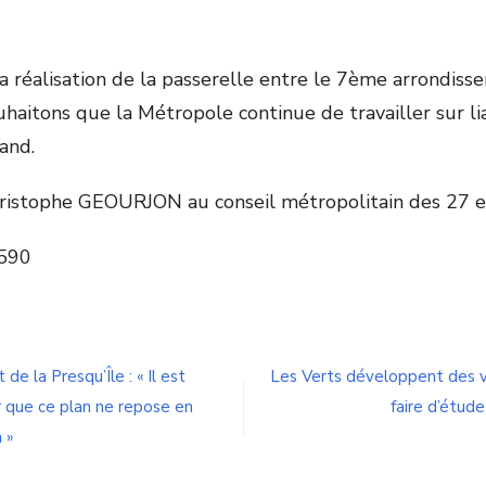
 réalisation de la passerelle entre le 7ème arrondiss
uhaitons que la Métropole continue de travailler sur li
and.
hristophe GEOURJON au conseil métropolitain des 27 
590
n
uture
asserelle
ntre
de la Presqu’Île : « Il est
Les Verts développent des v
erland
r que ce plan ne repose en
faire d’étud
t
a
 »
aulaie
 Nous