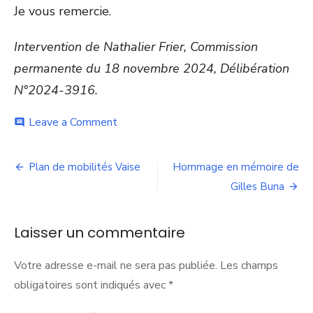
Je vous remercie.
Intervention de Nathalier Frier, Commission
permanente du 18 novembre 2024, Délibération
N°2024-3916.
on
Leave a Comment
comment
Centre
commercial
Navigation
à
Plan de mobilités Vaise
Hommage en mémoire de
Peyssilieu
de
Gilles Buna
l’article
Laisser un commentaire
Votre adresse e-mail ne sera pas publiée.
Les champs
obligatoires sont indiqués avec
*