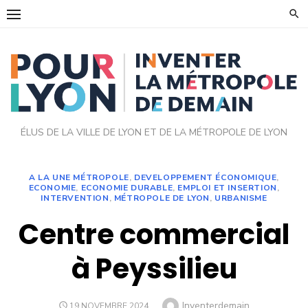
Skip
to
content
ÉLUS DE LA VILLE DE LYON ET DE LA MÉTROPOLE DE LYON
A LA UNE MÉTROPOLE
,
DEVELOPPEMENT ÉCONOMIQUE
,
ECONOMIE
,
ECONOMIE DURABLE
,
EMPLOI ET INSERTION
,
INTERVENTION
,
MÉTROPOLE DE LYON
,
URBANISME
Centre commercial
à Peyssilieu
Author
Inventerdemain
POSTED
19 NOVEMBRE 2024