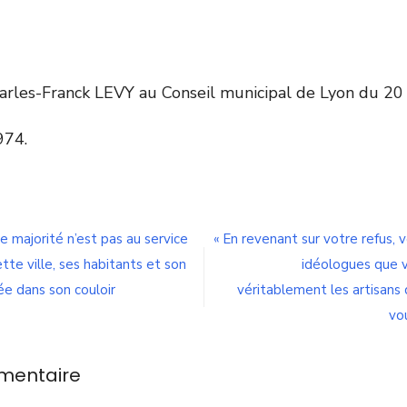
harles-Franck LEVY au Conseil municipal de Lyon du 2
974.
n
idéo-
rotection
e majorité n’est pas au service
« En revenant sur votre refus, 
 la
ette ville, ses habitants et son
idéologues que 
ille
e
ée dans son couloir
véritablement les artisans 
yon
vo
ccuse
n
etard
mentaire
norme »