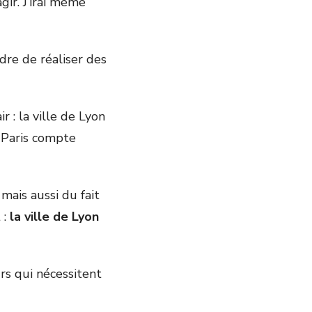
gir. J’irai même
dre de réaliser des
r : la ville de Lyon
, Paris compte
ais aussi du fait
 :
la ville de Lyon
urs qui nécessitent