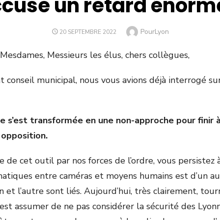
cuse un retard énorm
Author
PourLyon
POSTED
20 SEPTEMBRE 2022
ON
 Mesdames, Messieurs les élus, chers collègues,
 conseil municipal, nous vous avions déjà interrogé sur
e s’est transformée en une non-approche pour finir à
 opposition.
 de cet outil par nos forces de l’ordre, vous persistez à 
matiques entre caméras et moyens humains est d’un au
 et l’autre sont liés. Aujourd’hui, très clairement, tour
c’est assumer de ne pas considérer la sécurité des Lyo