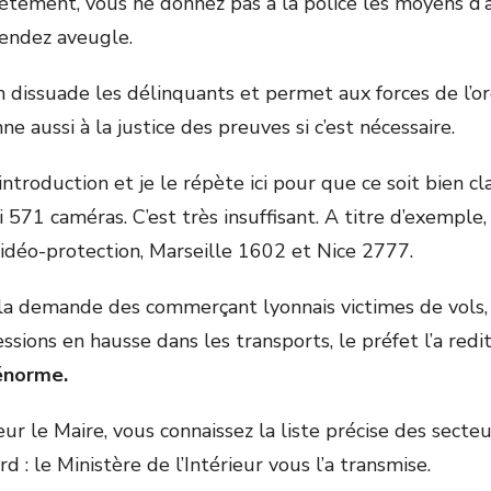
rètement, vous ne donnez pas à la police les moyens d’a
 rendez aveugle.
n dissuade les délinquants et permet aux forces de l’or
e aussi à la justice des preuves si c’est nécessaire.
ntroduction et je le répète ici pour que ce soit bien clai
571 caméras. C’est très insuffisant. A titre d’exemple
déo-protection, Marseille 1602 et Nice 2777.
 demande des commerçant lyonnais victimes de vols, m
sions en hausse dans les transports, le préfet l’a redit
énorme.
ur le Maire, vous connaissez la liste précise des secte
d : le Ministère de l’Intérieur vous l’a transmise.