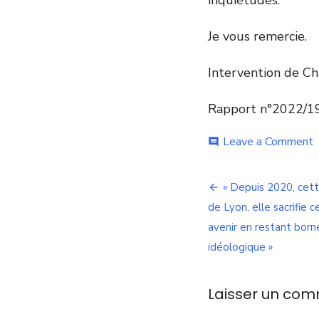
Je vous remercie.
Intervention de C
Rapport n°2022/1
o
Leave a Comment
comment
V
p
Navigation
:
« Depuis 2020, cett
«
de
de Lyon, elle sacrifie c
V
d
avenir en restant born
l’article
L
idéologique »
a
u
r
Laisser un com
é