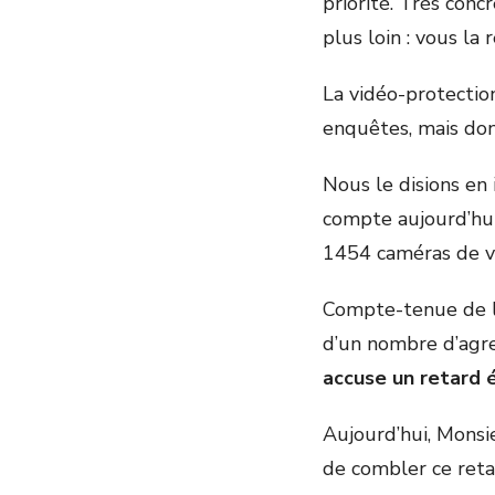
priorité. Très conc
plus loin : vous la
La vidéo-protectio
enquêtes, mais donn
Nous le disions en i
compte aujourd’hui 
1454 caméras de vi
Compte-tenue de la
d’un nombre d’agres
accuse un retard 
Aujourd’hui, Monsie
de combler ce retar