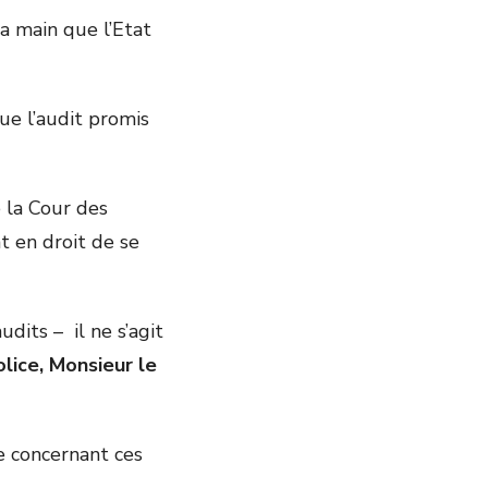
la main que l’Etat
ue l’audit promis
 la Cour des
t en droit de se
dits – il ne s’agit
olice, Monsieur le
e concernant ces