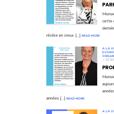
PAR
Monsie
cette 
derniè
révèle en creux. […]
READ MORE
A LA 
ECONO
ORGAN
POST
29 S
ON
PRO
Monsie
aujour
années
années […]
READ MORE
A LA U