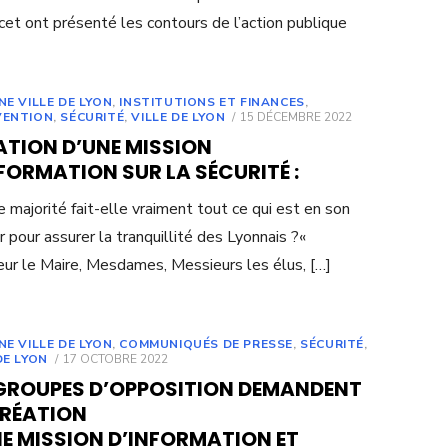
cet ont présenté les contours de l’action publique
NE VILLE DE LYON
,
INSTITUTIONS ET FINANCES
,
POSTED
VENTION
,
SÉCURITÉ
,
VILLE DE LYON
15 DÉCEMBRE 2022
ON
ATION D’UNE MISSION
FORMATION SUR LA SÉCURITÉ :
e majorité fait-elle vraiment tout ce qui est en son
r pour assurer la tranquillité des Lyonnais ?«
ur le Maire, Mesdames, Messieurs les élus, […]
NE VILLE DE LYON
,
COMMUNIQUÉS DE PRESSE
,
SÉCURITÉ
,
POSTED
DE LYON
17 OCTOBRE 2022
ON
 GROUPES D’OPPOSITION DEMANDENT
CRÉATION
E MISSION D’INFORMATION ET