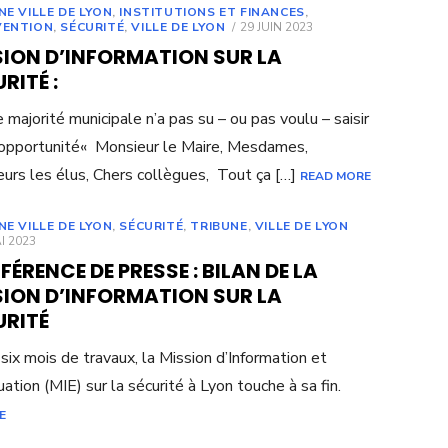
NE VILLE DE LYON
,
INSTITUTIONS ET FINANCES
,
POSTED
VENTION
,
SÉCURITÉ
,
VILLE DE LYON
29 JUIN 2023
ON
SION D’INFORMATION SUR LA
RITÉ :
e majorité municipale n’a pas su – ou pas voulu – saisir
opportunité« Monsieur le Maire, Mesdames,
urs les élus, Chers collègues, Tout ça […]
READ MORE
NE VILLE DE LYON
,
SÉCURITÉ
,
TRIBUNE
,
VILLE DE LYON
ED
I 2023
ÉRENCE DE PRESSE : BILAN DE LA
SION D’INFORMATION SUR LA
URITÉ
six mois de travaux, la Mission d’Information et
uation (MIE) sur la sécurité à Lyon touche à sa fin.
E