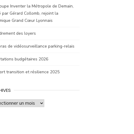
oupe Inventer la Métropole de Demain,
 par Gérard Collomb, rejoint la
mique Grand Cœur Lyonnais
drement des loyers
as de vidéosurveillance parking-relais
tations budgétaires 2026
rt transition et résilience 2025
HIVES
ves