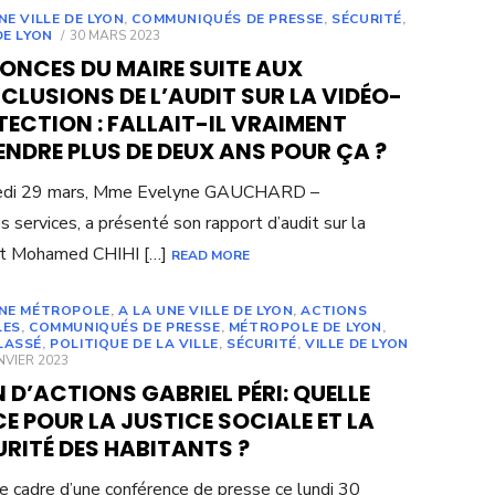
NE VILLE DE LYON
,
COMMUNIQUÉS DE PRESSE
,
SÉCURITÉ
,
POSTED
DE LYON
30 MARS 2023
ON
ONCES DU MAIRE SUITE AUX
LUSIONS DE L’AUDIT SUR LA VIDÉO-
ECTION : FALLAIT-IL VRAIMENT
NDRE PLUS DE DEUX ANS POUR ÇA ?
edi 29 mars, Mme Evelyne GAUCHARD –
services, a présenté son rapport d’audit sur la
et Mohamed CHIHI […]
READ MORE
UNE MÉTROPOLE
,
A LA UNE VILLE DE LYON
,
ACTIONS
LES
,
COMMUNIQUÉS DE PRESSE
,
MÉTROPOLE DE LYON
,
LASSÉ
,
POLITIQUE DE LA VILLE
,
SÉCURITÉ
,
VILLE DE LYON
ED
NVIER 2023
 D’ACTIONS GABRIEL PÉRI: QUELLE
E POUR LA JUSTICE SOCIALE ET LA
RITÉ DES HABITANTS ?
e cadre d’une conférence de presse ce lundi 30