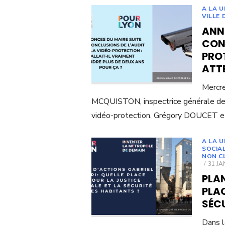
A LA U
VILLE 
ANN
CONC
PROT
ATTE
Mercr
MCQUISTON, inspectrice générale des 
vidéo-protection. Grégory DOUCET 
A LA 
SOCIA
NON C
POST
31 JA
ON
PLAN
PLAC
SÉCU
Dans l