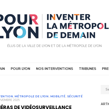
ÉLUS DE LA VILLE DE LYON ET DE LA MÉTROPOLE DE LYON
AIN
POUR LYON
NOS INTERVENTIONS
TRIBUNES
PRE
Sear
for:
VENTION
,
MÉTROPOLE DE LYON
,
MOBILITÉ
,
SÉCURITÉ
ED
OVEMBRE 2025
ARTI
ÉRAS DE VIDÉOSURVEILLANCE