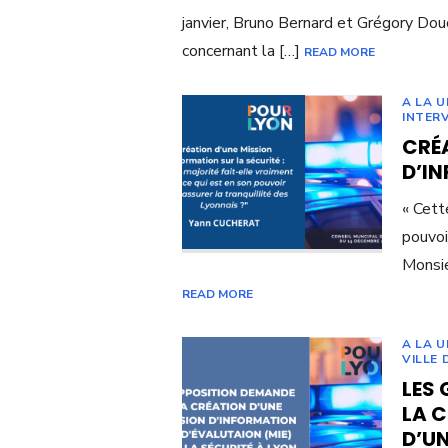
janvier, Bruno Bernard et Grégory Dou
concernant la […]
READ MORE
A LA U
INTER
CRÉ
D’IN
« Cett
pouvoi
Monsie
READ MORE
A LA U
VILLE 
LES
LA 
D’UN