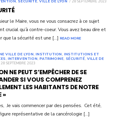
POSTED
VENTION
,
SÉCURITÉ
,
VILLE DE LYON
28 SEPTEMBRE 2023
ON
URITÉ
ieur le Maire, vous ne vous consacrez à ce sujet
nt crucial qu’à contre-coeur. Vous avez beau dire et
r que la sécurité est une […]
READ MORE
NE VILLE DE LYON
,
INSTITUTION
,
INSTITUTIONS ET
CES
,
INTERVENTION
,
PATRIMOINE
,
SÉCURITÉ
,
VILLE DE
POSTED
28 SEPTEMBRE 2023
ON
 ON NE PEUT S’EMPÊCHER DE SE
ANDER SI VOUS COMPRENEZ
LEMENT LES HABITANTS DE NOTRE
E »
es, Je vais commencer par des pensées. Cet été,
figure représentative de la cancérologie […]