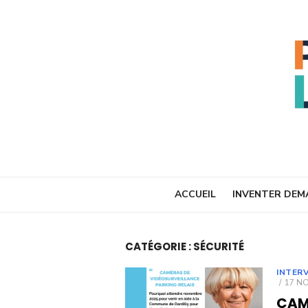
Skip
to
content
ACCUEIL
INVENTER DEM
CATÉGORIE :
SÉCURITÉ
INTER
POST
17 N
ON
CAM