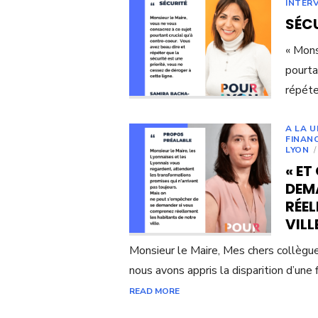
INTER
SÉC
« Mons
pourta
répéte
A LA U
FINAN
LYON
« ET
DEM
RÉEL
VILL
Monsieur le Maire, Mes chers collègu
nous avons appris la disparition d’une 
READ MORE