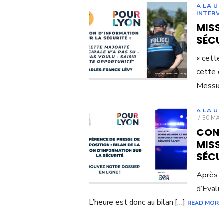
A LA U
INTER
MIS
SÉCU
« cett
cette 
Messie
A LA U
POST
30 MA
ON
CONF
MIS
SÉC
Après 
d’Eval
L’heure est donc au bilan […]
READ MOR