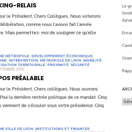
KING-RELAIS
Le gr
fondé
ur le Président, Chers Collègues, Nous voterons
dyna
délibération, comme nous l’avions fait l’année
re. Mais permettez- moi de souligner ce qu’elle
Enca
Camér
UNE MÉTROPOLE
,
DEVELOPPEMENT ÉCONOMIQUE
,
Orien
MIE
,
INTERVENTION
,
MÉTROPOLE DE LYON
,
MOBILITÉ
,
ISATION TERRITORIALE
,
PROXIMITÉ
,
SÉCURITÉ
ED
EPTEMBRE 2025
Rappo
POS PRÉALABLE
ur le Président, Chers collègues, Nous ouvrons
ARC
d’hui la dernière rentrée politique de ce mandat. Cinq
Archi
 viennent de s‘écouler sous votre présidence. Cinq
NE VILLE DE LYON
,
INSTITUTIONS ET FINANCES
,