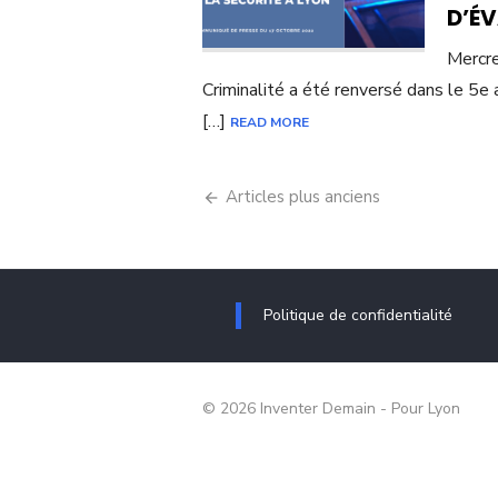
D’ÉV
Mercre
Criminalité a été renversé dans le 5e 
[…]
READ MORE
Navigation
Articles plus anciens
des
articles
Politique de confidentialité
© 2026 Inventer Demain - Pour Lyon