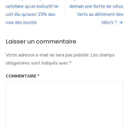
de
une
Ré’vélorution
satisfaire qu’un exécutif ne
demain une flotte de vélos
l’article
ou
soit élu qu’avec 15% des
Verts au détriment des
révolte
voix des inscrits
Vélo’V ?
annoncée
?
Laisser un commentaire
Votre adresse e-mail ne sera pas publiée.
Les champs
obligatoires sont indiqués avec
*
COMMENTAIRE
*