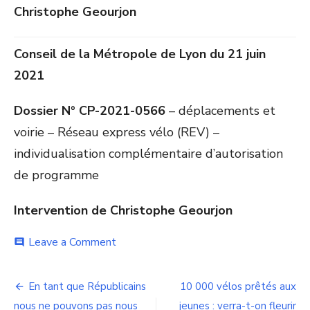
Christophe Geourjon
Conseil de la Métropole de Lyon du 21 juin
2021
Dossier N° CP-2021-0566
– déplacements et
voirie – Réseau express vélo (REV) –
individualisation complémentaire d’autorisation
de programme
Intervention de Christophe Geourjon
on
Leave a Comment
comment
Réseau
express
Navigation
vélo
En tant que Républicains
10 000 vélos prêtés aux
:
nous ne pouvons pas nous
jeunes : verra-t-on fleurir