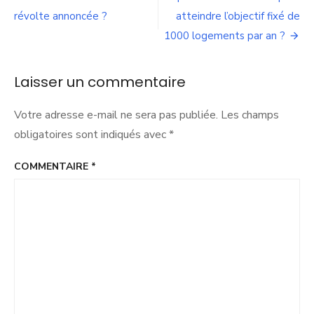
de
aux
jeunes
révolte annoncée ?
atteindre l’objectif fixé de
l’article
:
1000 logements par an ?
verra-
t-
on
Laisser un commentaire
fleurir
demain
une
Votre adresse e-mail ne sera pas publiée.
Les champs
flotte
obligatoires sont indiqués avec
*
de
vélos
COMMENTAIRE
*
Verts
au
détriment
des
Vélo’V
?