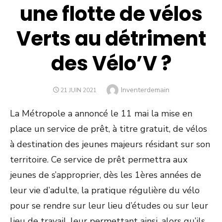
une flotte de vélos
Verts au détriment
des Vélo’V ?
Author
Inventerdemain
POSTED
21 JUIN 2021
ON
La Métropole a annoncé le 11 mai la mise en
place un service de prêt, à titre gratuit, de vélos
à destination des jeunes majeurs résidant sur son
territoire. Ce service de prêt permettra aux
jeunes de s’approprier, dès les 1
ères
années de
leur vie d’adulte, la pratique régulière du vélo
pour se rendre sur leur lieu d’études ou sur leur
lieu de travail, leur permettant ainsi, alors qu’ils