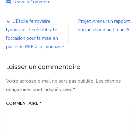
on
Leave a Comment
comment
Quel
avenir
Navigation
pour
L’Étoile ferroviaire
Projet Aréna : un rapport
le
de
lyonnaise : l’exécutif rate
qui fait chaud au Cœur
SYTRAL
?
l’occasion pour la mise en
l’article
place du RER à la Lyonnaise
Laisser un commentaire
Votre adresse e-mail ne sera pas publiée.
Les champs
obligatoires sont indiqués avec
*
COMMENTAIRE
*