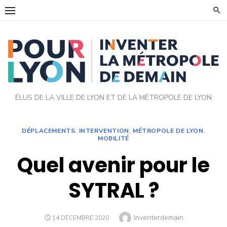
Skip
to
content
ÉLUS DE LA VILLE DE LYON ET DE LA MÉTROPOLE DE LYON
DÉPLACEMENTS
,
INTERVENTION
,
MÉTROPOLE DE LYON
,
MOBILITÉ
Quel avenir pour le
SYTRAL ?
Author
Inventerdemain
POSTED
14 DÉCEMBRE 2020
ON