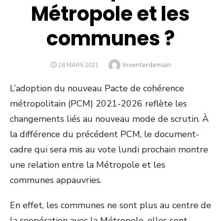
Métropole et les
communes ?
Author
Inventerdemain
POSTED
16 MARS 2021
ON
L’adoption du nouveau Pacte de cohérence
métropolitain (PCM) 2021-2026 reflète les
changements liés au nouveau mode de scrutin. À
la différence du précédent PCM, le document-
cadre qui sera mis au vote lundi prochain montre
une relation entre la Métropole et les
communes appauvries.
En effet, les communes ne sont plus au centre de
la coopération avec la Métropole, elles sont