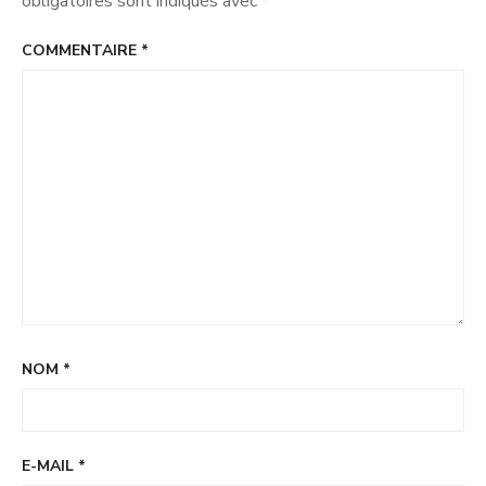
obligatoires sont indiqués avec
*
?
COMMENTAIRE
*
NOM
*
E-MAIL
*