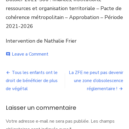
ressources et organisation territoriale – Pacte de
cohérence métropolitain – Approbation – Période
2021-2026
Intervention de Nathalie Frier
on
Leave a Comment
comment
Pacte
de
Navigation
Cohérence
Tous les enfants ont le
La ZFE ne peut pas devenir
métropolitain
de
droit de bénéficier de plus
une zone d’obsolescence
:
quel
de végétal
réglementaire !
l’article
avenir
pour
la
Laisser un commentaire
Métropole
et
Votre adresse e-mail ne sera pas publiée.
Les champs
les
communes