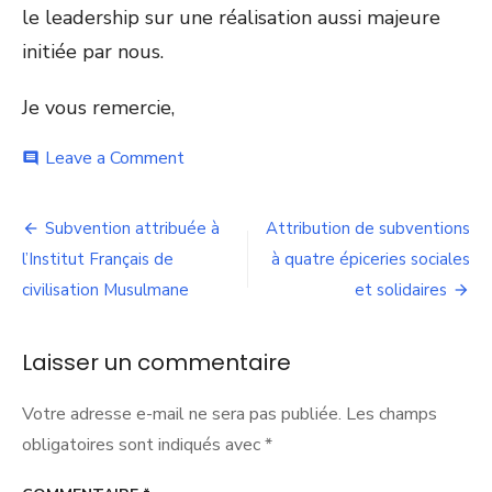
le leadership sur une réalisation aussi majeure
initiée par nous.
Je vous remercie,
on
Leave a Comment
comment
OMS
à
Navigation
Lyon
Subvention attribuée à
Attribution de subventions
:
de
l’Institut Français de
à quatre épiceries sociales
En
matière
civilisation Musulmane
et solidaires
l’article
de
rayonnement
rien
Laisser un commentaire
n’est
jamais
Votre adresse e-mail ne sera pas publiée.
Les champs
acquis
!
obligatoires sont indiqués avec
*