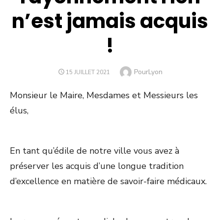
n’est jamais acquis
!
Author
PourLyon
POSTED
15 JUILLET 2021
ON
Monsieur le Maire, Mesdames et Messieurs les
élus,
En tant qu’édile de notre ville vous avez à
préserver les acquis d’une longue tradition
d’excellence en matière de savoir-faire médicaux.