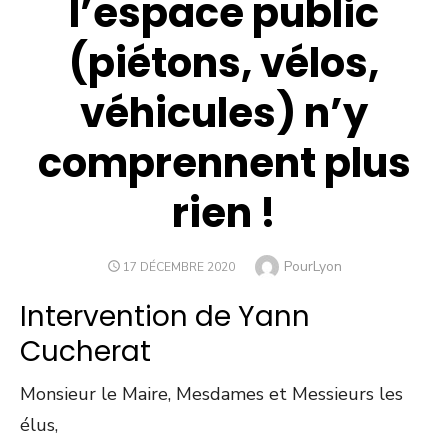
l’espace public
(piétons, vélos,
véhicules) n’y
comprennent plus
rien !
Author
PourLyon
POSTED
17 DÉCEMBRE 2020
ON
Intervention de Yann
Cucherat
Monsieur le Maire, Mesdames et Messieurs les
élus,