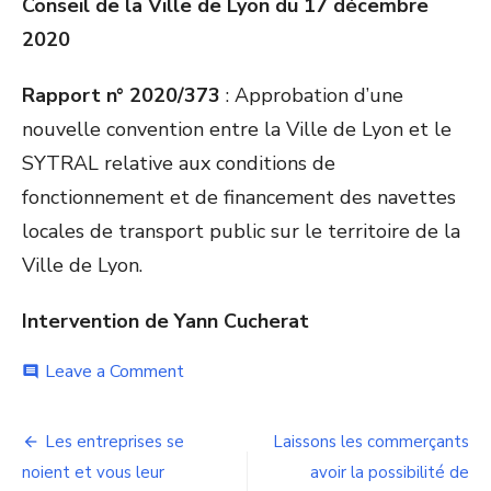
Conseil de la Ville de Lyon du 17 décembre
2020
Rapport n° 2020/373
: Approbation d’une
nouvelle convention entre la Ville de Lyon et le
SYTRAL relative aux conditions de
fonctionnement et de financement des navettes
locales de transport public sur le territoire de la
Ville de Lyon.
Intervention de Yann Cucherat
on
Leave a Comment
comment
Mobilité
:
Navigation
Aujourd’hui,
Les entreprises se
Laissons les commerçants
les
de
noient et vous leur
avoir la possibilité de
usagers