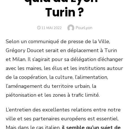
Turin ?
Author
PourLyon
POSTED
11 MAI 2022
ON
Selon un communiqué de presse de la Ville,
Grégory Doucet serait en déplacement à Turin
et Milan. Il s’agirait pour sa délégation d’échanger
avec les maires, les élus et les institutions autour
de la coopération, la culture, l’alimentation,
l’aménagement du territoire urbain, la
piétonisation et les zones à trafic limité.
L’entretien des excellentes relations entre notre
ville et ses partenaires européens est essentiel.
Mais dans le cas italien,
il semble qu’un sujet de