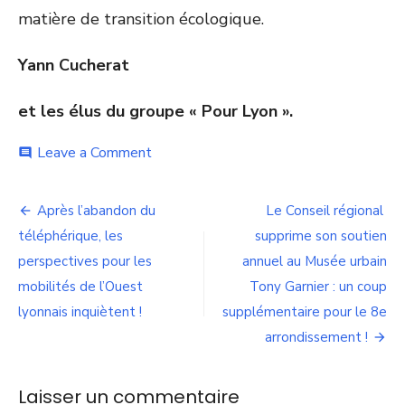
matière de transition écologique.
Yann Cucherat
et les élus du groupe « Pour Lyon ».
on
Leave a Comment
comment
Le
Maire
Navigation
de
Après l’abandon du
Le Conseil régional
Lyon
de
téléphérique, les
supprime son soutien
en
délégation
perspectives pour les
annuel au Musée urbain
l’article
en
mobilités de l’Ouest
Tony Garnier : un coup
Italie :
lyonnais inquiètent !
supplémentaire pour le 8e
quid
du
arrondissement !
Lyon-
Turin ?
Laisser un commentaire