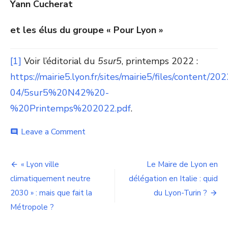
Yann Cucherat
et les élus du groupe « Pour Lyon »
[1]
Voir l’éditorial du
5sur5
, printemps 2022 :
https://mairie5.lyon.fr/sites/mairie5/files/content/202
04/5sur5%20N42%20-
%20Printemps%202022.pdf
.
on
Leave a Comment
comment
Après
l’abandon
Navigation
du
« Lyon ville
Le Maire de Lyon en
téléphérique,
de
climatiquement neutre
délégation en Italie : quid
les
perspectives
2030 » : mais que fait la
du Lyon-Turin ?
l’article
pour
Métropole ?
les
mobilités