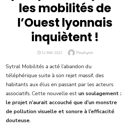
les mobilités de
l’Ouest lyonnais
inquiètent !
Author
PourLyon
POSTED
11 MAI 2022
ON
Sytral Mobilités a acté l’abandon du
téléphérique suite à son rejet massif, des
habitants aux élus en passant par les acteurs
associatifs. Cette nouvelle est
un soulagement :
le projet n’aurait accouché que d’un monstre
de pollution visuelle et sonore à l’efficacité
douteuse
.