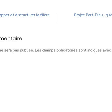
e
rojet
’écartement
per et à structurer la filière
Projet Part-Dieu : qu’
es
rafics
e
’Est
mentaire
yonnais
st
ndispensable
ne sera pas publiée.
Les champs obligatoires sont indiqués avec
our
e
adre
e
ie
es
abitants