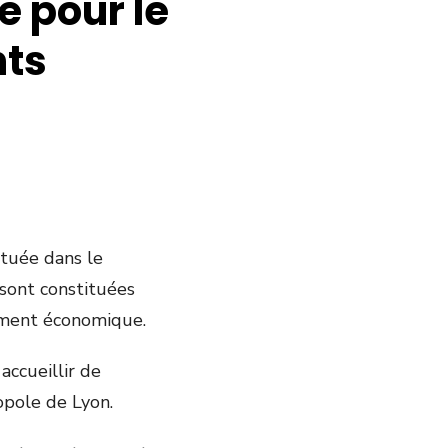
e pour le
nts
ituée dans le
 sont constituées
pement économique.
accueillir de
ropole de Lyon.