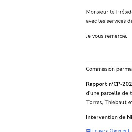
Monsieur le Présid
avec les services d
Je vous remercie.
Commission perma
Rapport n°CP-202
d’une parcelle de 
Torres, Thiebaut e
Intervention de N
o
Leave a Comment
comment