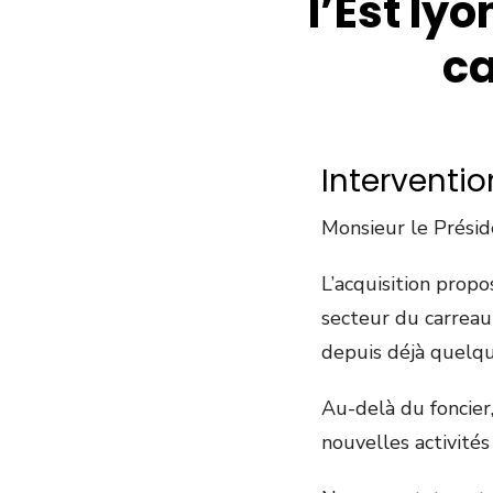
l’Est ly
ca
Interventio
Monsieur le Présid
L’acquisition prop
secteur du carreau
depuis déjà quelq
Au-delà du foncier,
nouvelles activité