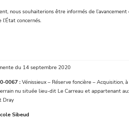
ent, nous souhaiterions être informés de l’avancement 
e l’État concernés.
nente du 14 septembre 2020
0-0067 :
Vénissieux – Réserve foncière – Acquisition, à
terrain nu située lieu-dit Le Carreau et appartenant a
t Dray
icole Sibeud
n