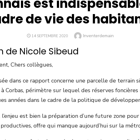
onnais est indispensabl
dre de vie des habita
Author
Inventerdemain
POSTED
14 SEPTEMBRE 2020
ON
n de Nicole Sibeud
ent, Chers collègues,
osée dans ce rapport concerne une parcelle de terrain s
 à Corbas, périmètre sur lequel des réserves foncières
ues années dans le cadre de la politique de dévelop
 l’enjeu est bien la préparation d’une future zone pour 
s productives, offre qui manque aujourd’hui sur la mét