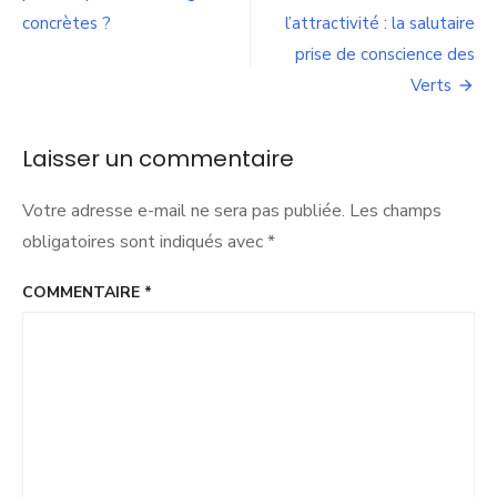
de
vision
d’ensemble
concrètes ?
l’attractivité : la salutaire
l’article
pour
prise de conscience des
la
Verts
Part-
Dieu
pour
Laisser un commentaire
éviter
un
quartier
Votre adresse e-mail ne sera pas publiée.
Les champs
confus,
obligatoires sont indiqués avec
*
incohérent
voir
chaotique.
COMMENTAIRE
*