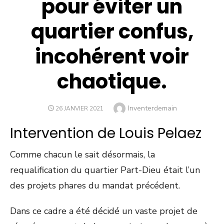
pour éviter un
quartier confus,
incohérent voir
chaotique.
Author
Inventerdemain
POSTED
26 JANVIER 2021
ON
Intervention de Louis Pelaez
Comme chacun le sait désormais, la
requalification du quartier Part-Dieu était l’un
des projets phares du mandat précédent.
Dans ce cadre a été décidé un vaste projet de