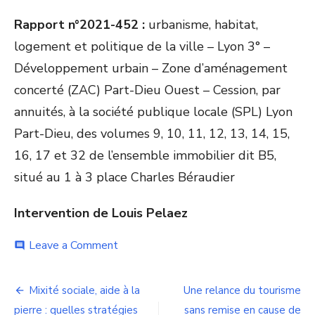
Rapport n°2021-452 :
urbanisme, habitat,
logement et politique de la ville – Lyon 3° –
Développement urbain – Zone d’aménagement
concerté (ZAC) Part-Dieu Ouest – Cession, par
annuités, à la société publique locale (SPL) Lyon
Part-Dieu, des volumes 9, 10, 11, 12, 13, 14, 15,
16, 17 et 32 de l’ensemble immobilier dit B5,
situé au 1 à 3 place Charles Béraudier
Intervention de Louis Pelaez
on
Leave a Comment
comment
Il
nous
Navigation
faut
Mixité sociale, aide à la
Une relance du tourisme
votre
pierre : quelles stratégies
sans remise en cause de