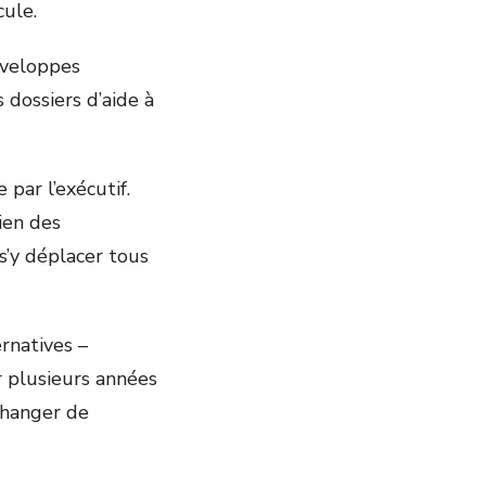
cule.
nveloppes
 dossiers d’aide à
par l’exécutif.
ien des
s’y déplacer tous
rnatives –
r plusieurs années
changer de