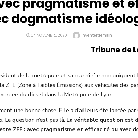
vec pragmatisme et ef
ec dogmatisme idéolog
Author
Inventerdemain
POSTED
17 NOVEMBRE 2020
ON
Tribune de L
ésident de la métropole et sa majorité communiquent
la ZFE (Zone à Faibles Émissions) aux véhicules des part
annoncée du diesel dans la Métropole de Lyon.
ent une bonne chose. Elle a d’ailleurs été lancée par
. La question n’est pas là.
La véritable question est
ette ZFE : avec pragmatisme et efficacité ou avec