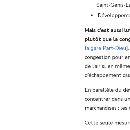
Saint-Genis-L
Développement
Mais c’est aussi l
plutôt que la con
la gare Part-Dieu
]
congestion pour ens
de l’air si, en mêm
d’échappement qua
En parallèle du dév
concentrer dans un
marchandises : les
Cette seule mesure 