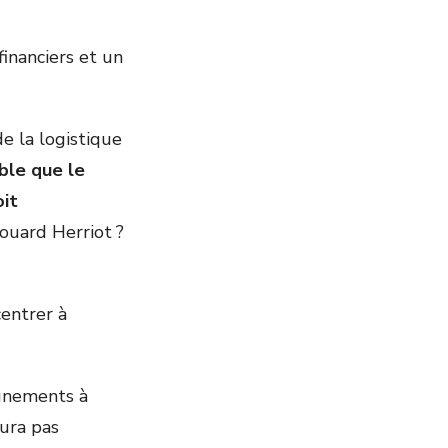
inanciers et un
e la logistique
able que le
oit
ouard Herriot ?
entrer à
agnements à
aura pas