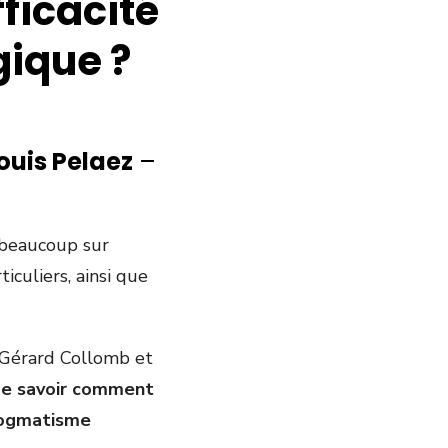
ficacité
ique ?
ouis Pelaez
–
 beaucoup sur
iculiers, ainsi que
 Gérard Collomb et
 de savoir comment
 dogmatisme