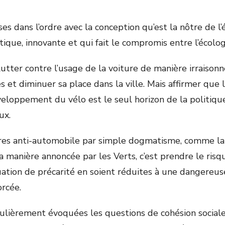
oses dans l’ordre avec la conception qu’est la nôtre de l’
ique, innovante et qui fait le compromis entre l’écolog
 lutter contre l’usage de la voiture de manière irraisonné
 et diminuer sa place dans la ville. Mais affirmer que 
éveloppement du vélo est le seul horizon de la politiqu
ux.
res anti-automobile par simple dogmatisme, comme la
 la manière annoncée par les Verts, c’est prendre le ris
uation de précarité en soient réduites à une dangereuse
orcée.
ulièrement évoquées les questions de cohésion sociale,