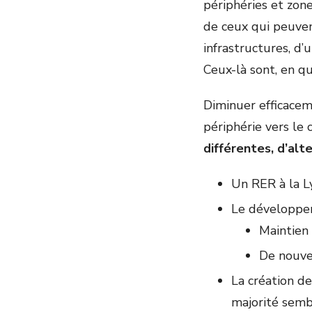
périphéries et zone
de ceux qui peuven
infrastructures, d
Ceux-là sont, en q
Diminuer efficacem
périphérie vers le 
différentes, d’alt
Un RER à la L
Le développem
Maintien
De nouvel
La création de
majorité semb