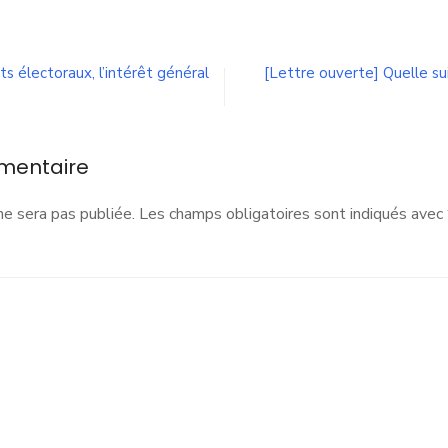
n
largissement
e
a
ts électoraux, l’intérêt général
[Lettre ouverte] Quelle su
ZFE
ne
ise
mentaire
n
lace
vec
ne sera pas publiée.
Les champs obligatoires sont indiqués avec
ragmatisme
t
fficacité
u
vec
ogmatisme
déologique ?