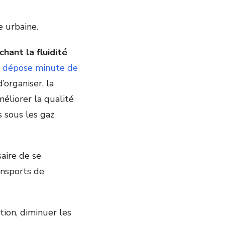
e urbaine.
hant la fluidité
u dépose minute de
d’organiser, la
méliorer la qualité
s sous les gaz
saire de se
ansports de
ation, diminuer les