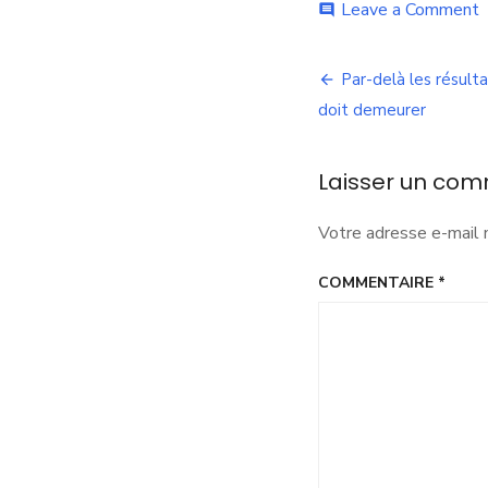
o
Leave a Comment
comment
É
d
Navigation
l
Par-delà les résulta
de
doit demeurer
:
u
l’article
m
Laisser un com
e
p
a
Votre adresse e-mail 
p
e
COMMENTAIRE
*
e
o
a
d
i