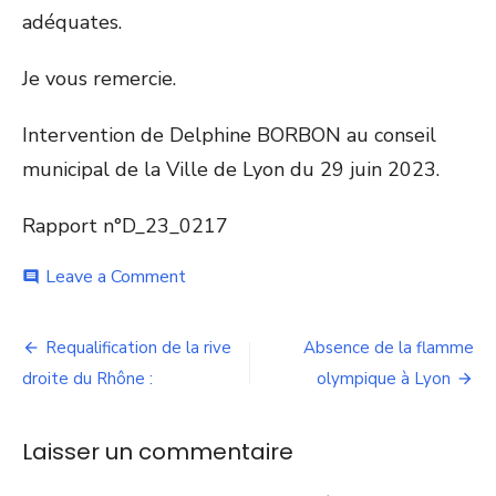
adéquates.
Je vous remercie.
Intervention de Delphine BORBON au conseil
municipal de la Ville de Lyon du 29 juin 2023.
Rapport n°D_23_0217
on
Leave a Comment
comment
Chemin
des
Navigation
Balmes
Requalification de la rive
Absence de la flamme
de
de
droite du Rhône :
olympique à Lyon
Fourvière
et
l’article
jardins
Laisser un commentaire
partagés
: