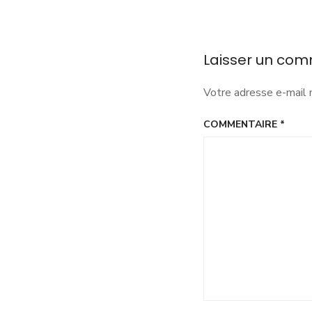
de
à
l’article
L
Laisser un com
Votre adresse e-mail 
COMMENTAIRE
*