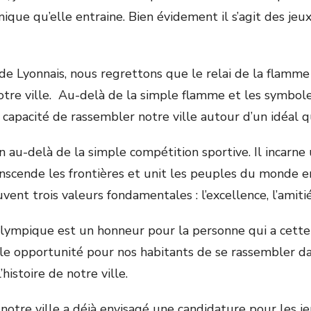
ique qu’elle entraine. Bien évidement il s’agit des je
 Lyonnais, nous regrettons que le relai de la flamm
notre ville. Au-delà de la simple flamme et les symbole
a capacité de rassembler notre ville autour d’un idéal 
 au-delà de la simple compétition sportive. Il incarne 
anscende les frontières et unit les peuples du monde e
vent trois valeurs fondamentales : l’excellence, l’amitié
lympique est un honneur pour la personne qui a cette 
le opportunité pour nos habitants de se rassembler da
l’histoire de notre ville.
 notre ville a déjà envisagé une candidature pour les 