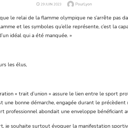
Author
PourLyon
POSTED
29 JUIN 2023
ON
que le relai de la flamme olympique ne s’arrête pas dan
flamme et les symboles qu’elle représente, c’est la cap
d’un idéal qui a été manquée. »
s les élus,
ation « trait d’union » assure le lien entre le sport pro
est une bonne démarche, engagée durant le précèdent
port professionnel abondait une enveloppe bénéficiant 
t, je souhaite surtout évoquer la manifestation sportiv