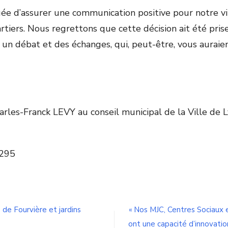
e d’assurer une communication positive pour notre vill
iers. Nous regrettons que cette décision ait été prise
 un débat et des échanges, qui, peut-être, vous auraien
arles-Franck LEVY au conseil municipal de la Ville de 
0295
n
bsence
e
a
de Fourvière et jardins
« Nos MJC, Centres Sociaux 
lamme
ont une capacité d’innovati
lympique