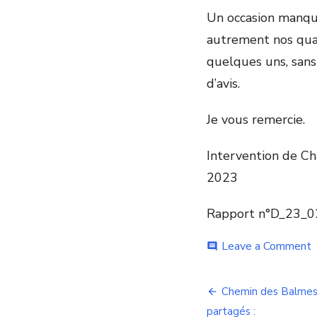
Un occasion manqué
autrement nos quart
quelques uns, sans
d’avis.
Je vous remercie.
Intervention de Ch
2023
Rapport n°D_23_
o
Leave a Comment
comment
A
d
Navigation
l
Chemin des Balmes 
f
partagés :
o