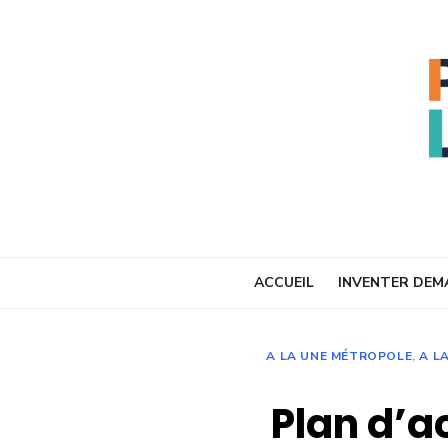
Skip
to
content
ACCUEIL
INVENTER DEM
A LA UNE MÉTROPOLE
,
A L
Plan d’ac