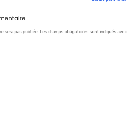
our
a
ustice
mentaire
ociale
t
ne sera pas publiée.
Les champs obligatoires sont indiqués avec
a
écurité
des
abitants