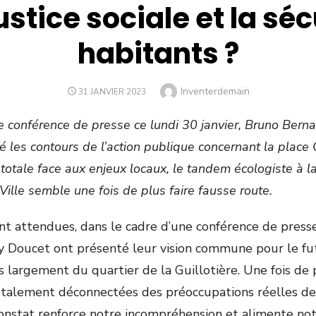
ustice sociale et la sé
habitants ?
Author
Inventerdemain
POSTED
31 JANVIER 2023
ON
e conférence de presse ce lundi 30 janvier, Bruno Bern
 les contours de l’action publique concernant la place G
otale face aux enjeux locaux, le tandem écologiste à la
Ville semble une fois de plus faire fausse route.
nt attendues, dans le cadre d’une conférence de presse
 Doucet ont présenté leur vision commune pour le fut
s largement du quartier de la Guillotière. Une fois de 
otalement déconnectées des préoccupations réelles des
nstat renforce notre incompréhension et alimente no