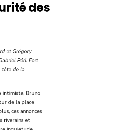
curité des
ard et Grégory
abriel Péri. Fort
 tête de la
 intimiste, Bruno
ur de la place
plus, ces annonces
 riverains et
tre inquiétude