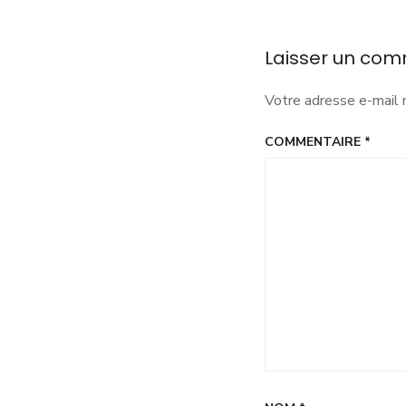
l’article
p
l
j
Laisser un com
s
e
Votre adresse e-mail 
l
s
COMMENTAIRE
*
h
?