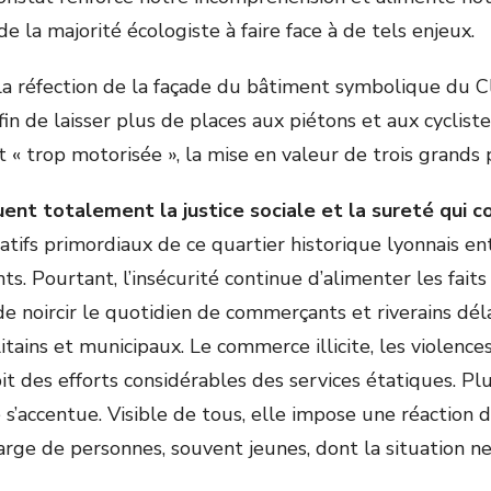
de la majorité écologiste à faire face à de tels enjeux.
 la réfection de la façade du bâtiment symbolique du Cl
afin de laisser plus de places aux piétons et aux cyclist
st « trop motorisée », la mise en valeur de trois grand
ent totalement la justice sociale et la sureté qui c
atifs primordiaux de ce quartier historique lyonnais en
. Pourtant, l’insécurité continue d’alimenter les faits
 noircir le quotidien de commerçants et riverains déla
tains et municipaux. Le commerce illicite, les violences
t des efforts considérables des services étatiques. Pl
é s’accentue. Visible de tous, elle impose une réaction
harge de personnes, souvent jeunes, dont la situation 