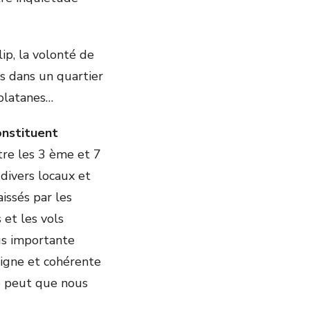
ip, la volonté de
es dans un quartier
s platanes…
onstituent
tre les 3 ème et 7
 divers locaux et
issés par les
 et les vols
us importante
 digne et cohérente
ne peut que nous