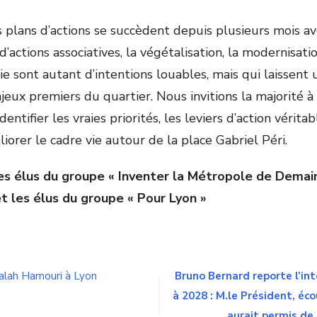
es plans d’actions se succèdent depuis plusieurs mois av
 d’actions associatives, la végétalisation, la modernisat
rie sont autant d’intentions louables, mais qui laissent
jeux premiers du quartier. Nous invitions la majorité à
identifier les vraies priorités, les leviers d’action vérit
iorer le cadre vie autour de la place Gabriel Péri.
es élus du groupe « Inventer la Métropole de Demai
les élus du groupe « Pour Lyon »
n
lan
’actions
abriel
alah Hamouri à Lyon
Bruno Bernard reporte l’inte
éri:
à 2028 : M.le Président, éc
uelle
lace
aurait permis de