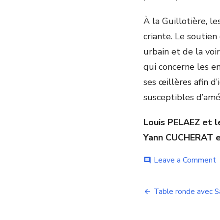
À la Guillotière, l
criante. Le soutien
urbain et de la voi
qui concerne les en
ses œillères afin d’
susceptibles d’amél
Louis PELAEZ et l
Yann CUCHERAT et 
o
Leave a Comment
comment
P
d
Navigation
G
Table ronde avec S
P
de
Q
p