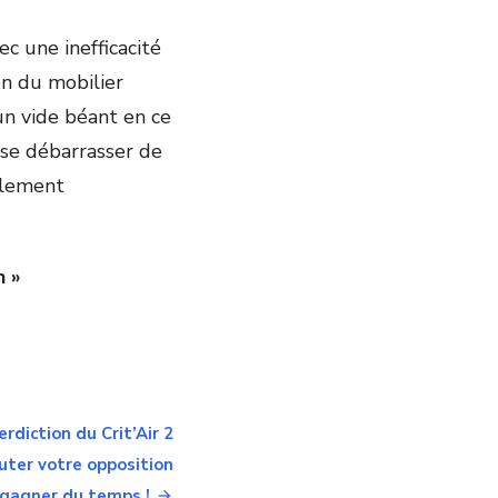
ec une inefficacité
ion du mobilier
 un vide béant en ce
 se débarrasser de
ablement
n »
rdiction du Crit’Air 2
outer votre opposition
 gagner du temps !