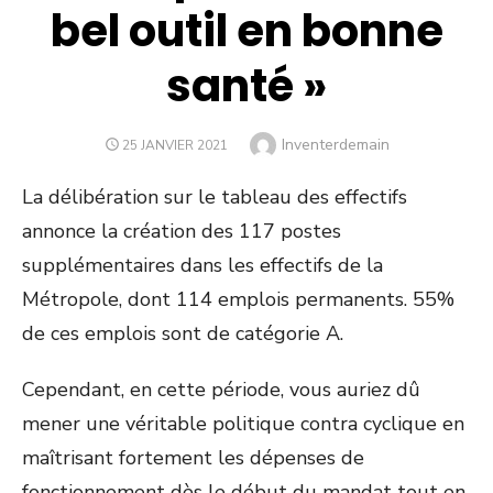
bel outil en bonne
santé »
Author
Inventerdemain
POSTED
25 JANVIER 2021
ON
La délibération sur le tableau des effectifs
annonce la création des 117 postes
supplémentaires dans les effectifs de la
Métropole, dont 114 emplois permanents. 55%
de ces emplois sont de catégorie A.
Cependant, en cette période, vous auriez dû
mener une véritable politique contra cyclique en
maîtrisant fortement les dépenses de
fonctionnement dès le début du mandat tout en