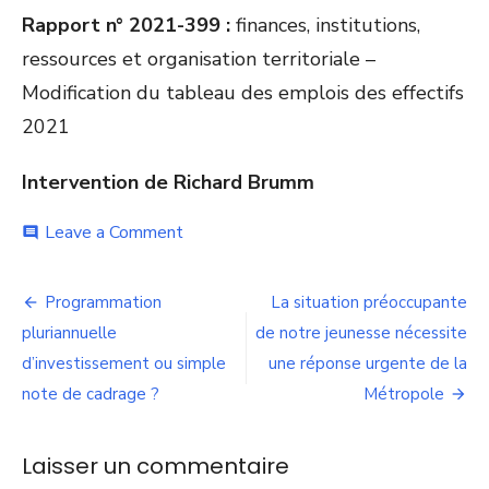
Rapport n° 2021-399 :
finances, institutions,
ressources et organisation territoriale –
Modification du tableau des emplois des effectifs
2021
Intervention de Richard Brumm
on
Leave a Comment
comment
Tableau
des
Navigation
effectifs
Programmation
La situation préoccupante
:
de
pluriannuelle
de notre jeunesse nécessite
«
La
d’investissement ou simple
une réponse urgente de la
l’article
Métropole
note de cadrage ?
Métropole
était
un
bel
Laisser un commentaire
outil