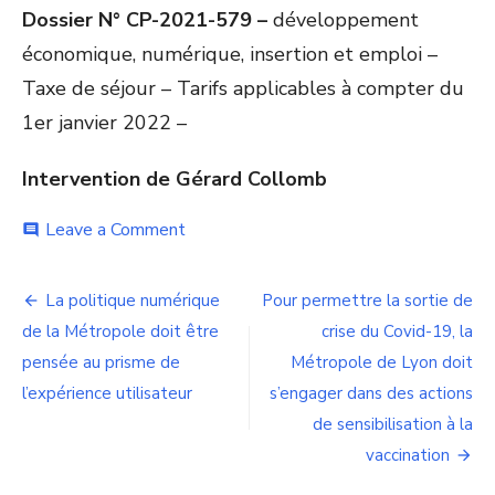
Dossier N° CP-2021-579 –
développement
économique, numérique, insertion et emploi –
Taxe de séjour – Tarifs applicables à compter du
1er janvier 2022 –
Intervention de Gérard Collomb
on
Leave a Comment
comment
Serions-
nous
Navigation
la
La politique numérique
Pour permettre la sortie de
seule
de
de la Métropole doit être
crise du Covid-19, la
grande
agglomération
pensée au prisme de
Métropole de Lyon doit
l’article
à
l’expérience utilisateur
s’engager dans des actions
vouloir
de sensibilisation à la
réduire
nos
vaccination
visiteurs
aux