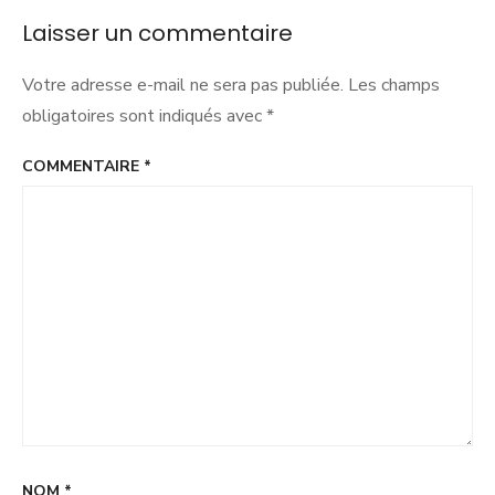
habitants
Laisser un commentaire
d’Auvergne
Rhône
Votre adresse e-mail ne sera pas publiée.
Les champs
Alpes
?
obligatoires sont indiqués avec
*
COMMENTAIRE
*
NOM
*