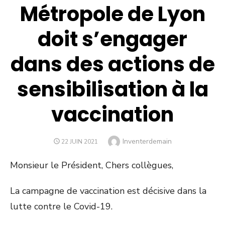
Métropole de Lyon
doit s’engager
dans des actions de
sensibilisation à la
vaccination
Author
Inventerdemain
POSTED
22 JUIN 2021
ON
Monsieur le Président, Chers collègues,
La campagne de vaccination est décisive dans la
lutte contre le Covid-19.