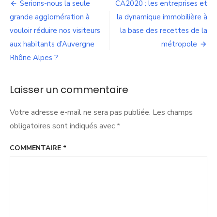
Navigation
la
Serions-nous la seule
CA2020 : les entreprises et
sortie
de
grande agglomération à
la dynamique immobilière à
de
crise
vouloir réduire nos visiteurs
la base des recettes de la
l’article
du
aux habitants d’Auvergne
métropole
Covid-
Rhône Alpes ?
19,
la
Métropole
Laisser un commentaire
de
Lyon
doit
Votre adresse e-mail ne sera pas publiée.
Les champs
s’engager
obligatoires sont indiqués avec
*
dans
des
actions
COMMENTAIRE
*
de
sensibilisation
à
la
vaccination