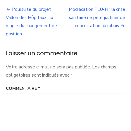
à
Navigation
l’emploi,
Poursuite du projet
Modification PLU-H : la crise
priorité
de
Vallon des Hôpitaux : la
sanitaire ne peut justifier de
à
l’ADERLY
magie du changement de
concertation au rabais
l’article
position
Laisser un commentaire
Votre adresse e-mail ne sera pas publiée.
Les champs
obligatoires sont indiqués avec
*
COMMENTAIRE
*