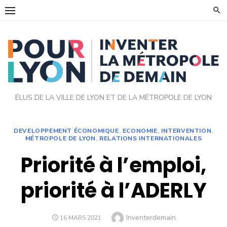
Skip
to
content
ÉLUS DE LA VILLE DE LYON ET DE LA MÉTROPOLE DE LYON
DEVELOPPEMENT ÉCONOMIQUE
,
ECONOMIE
,
INTERVENTION
,
MÉTROPOLE DE LYON
,
RELATIONS INTERNATIONALES
Priorité à l’emploi,
priorité à l’ADERLY
Author
Inventerdemain
POSTED
16 MARS 2021
ON