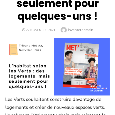
seulement pour
quelques-uns !
Author
Inventerdemain
POSTED
22 NOVEMBRE 2021
ON
Les Verts souhaitent construire davantage de
logements et créer de nouveaux espaces verts.