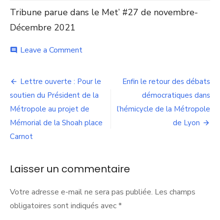
Tribune parue dans le Met’ #27 de novembre-
Décembre 2021
on
Leave a Comment
comment
L’habitat
selon
Navigation
les
Lettre ouverte : Pour le
Enfin le retour des débats
Verts
de
soutien du Président de la
démocratiques dans
:
des
Métropole au projet de
l’hémicycle de la Métropole
l’article
logements,
Mémorial de la Shoah place
de Lyon
mais
Carnot
seulement
pour
quelques-
Laisser un commentaire
uns
!
Votre adresse e-mail ne sera pas publiée.
Les champs
obligatoires sont indiqués avec
*