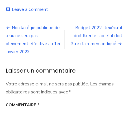
on
Leave a Comment
comment
Les
objectifs
Navigation
environnementaux
Non la régie publique de
Budget 2022 : l’exécutif
des
de
l’eau ne sera pas
doit fixer le cap et il doit
Verts
sont…
pleinement effective au 1er
être clairement indiqué
l’article
ceux
janvier 2023
de
leurs
prédécesseurs
Laisser un commentaire
Votre adresse e-mail ne sera pas publiée.
Les champs
obligatoires sont indiqués avec
*
COMMENTAIRE
*