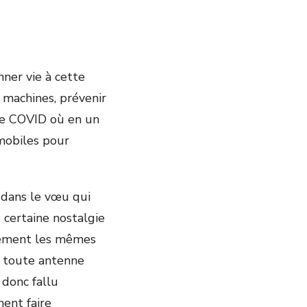
ner vie à cette
 machines, prévenir
 le COVID où en un
mobiles pour
e dans le vœu qui
 certaine nostalgie
actement les mêmes
e toute antenne
 donc fallu
ent faire