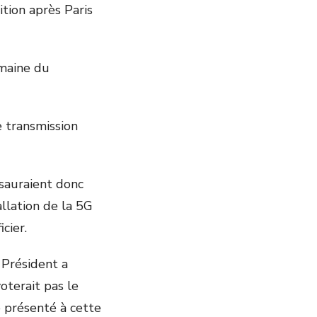
tion après Paris
omaine du
e transmission
sauraient donc
llation de la 5G
cier.
 Président a
oterait pas le
e présenté à cette