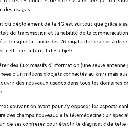
r toutes les données de notre assemblée que l’on s’in
n des usages.
t du déploiement de la 4G est surtout que grâce à sa 
lais de transmission et la fiabilité de la communicatio
es lorsque la bande des 26 gigahertz sera mis à dispo
 : celle de l’internet des objets.
gérer des flux massifs d’information (une seule antenn
ées d’un millions d’objets connectés au km²) mais auss
a ouvrir des nouveaux usages dans tous les domaines d
e.
et souvent en avant pour s’y opposer les aspects sanita
frira des champs nouveaux à la télémédecine : un spécia
 un de ses confrères pour établir le diagnostic de telle