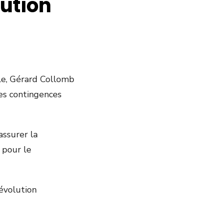
lution
le, Gérard Collomb
des contingences
assurer la
 pour le
révolution