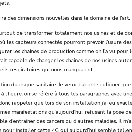
jets.
ra des dimensions nouvelles dans le domaine de l’art.
rtout de transformer totalement nos usines et de don
 où les capteurs connectés pourront prévoir l’usure des
igurer les chaines de production comme on l’a vu pour
ait capable de changer les chaines de nos usines auto
reils respiratoires qui nous manquaient
tion du risque sanitaire. Je veux d’abord souligner qu
à l’heure, on se réfère à tous les paragraphes avec une
 donc rappeler que lors de son installation j’ai eu ex
êmes manifestations qu’aujourd’hui, refusant la pose d
le d’entraîner des cancers ou d’autres maladies. Il m’a
 pour installer cette 4G qui aujourd’hui semble tellem