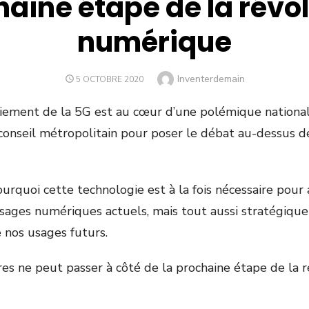
aine étape de la révo
numérique
Author
Inventerdemain
POSTED
5 OCTOBRE 2020
ON
oiement de la 5G est au cœur d’une polémique nationa
n conseil métropolitain pour poser le débat au-dessus 
pourquoi cette technologie est à la fois nécessaire pour 
sages numériques actuels, mais tout aussi stratégique
nos usages futurs.
res ne peut passer à côté de la prochaine étape de la 