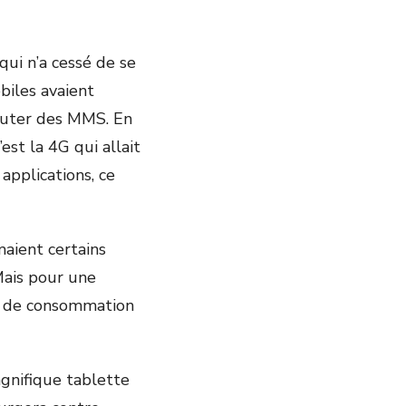
ui n’a cessé de se
iles avaient
jouter des MMS. En
’est la 4G qui allait
 applications, ce
maient certains
Mais pour une
on de consommation
agnifique tablette