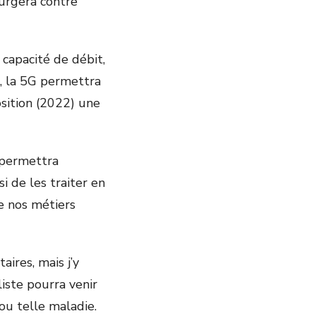
surgera contre
capacité de débit,
n, la 5G permettra
sition (2022) une
e permettra
i de les traiter en
e nos métiers
ires, mais j’y
liste pourra venir
 ou telle maladie.