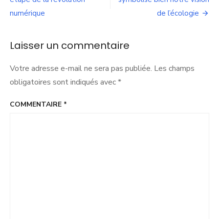
l’article
ne
numérique
de l’écologie
peuvent
se
limiter
Laisser un commentaire
à
créer
des
Votre adresse e-mail ne sera pas publiée.
Les champs
pistes
obligatoires sont indiqués avec
*
cyclables
et
COMMENTAIRE
*
à
planter
des
arbres