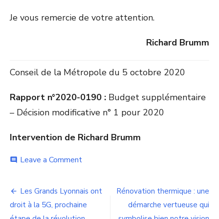
Je vous remercie de votre attention.
Richard Brumm
Conseil de la Métropole du 5 octobre 2020
Rapport n°2020-0190 :
Budget supplémentaire
– Décision modificative n° 1 pour 2020
Intervention de Richard Brumm
on
Leave a Comment
comment
Budget
:
Navigation
Toutes
Les Grands Lyonnais ont
Rénovation thermique : une
les
de
droit à la 5G, prochaine
démarche vertueuse qui
politiques
publiques
étape de la révolution
symbolise bien notre vision