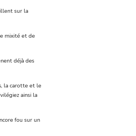
llent sur la
de mixité et de
ènent déjà des
, la carotte et le
ilégiez ainsi la
encore fou sur un