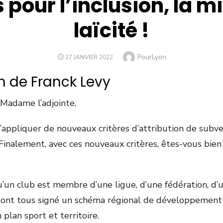
pour l’inclusion, la mix
laïcité !
Author
PourLyon
POSTED
27 JANVIER 2022
ON
n de Franck Levy
 Madame l’adjointe,
’appliquer de nouveaux critères d’attribution de subv
 Finalement, avec ces nouveaux critères, êtes-vous bie
u’un club est membre d’une ligue, d’une fédération, d
 ont tous signé un schéma régional de développement 
 plan sport et territoire.