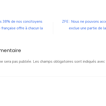
n
es
lubs
portifs
uls 38% de nos concitoyens
ZFE : Nous ne pouvons acce
mateurs
française offre à chacun la
exclue une partie de la
ont
éjà
ngagés
our
’inclusion,
mentaire
a
ixité
ne sera pas publiée.
Les champs obligatoires sont indiqués avec
t
a
aïcité