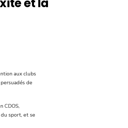
ité et la
ention aux clubs
n persuadés de
’un CDOS,
du sport, et se