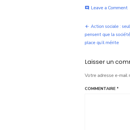
o
Leave a Comment
comment
L
c
Navigation
s
Action sociale : se
a
de
pensent que la société 
s
d
place qu’il mérite
l’article
e
p
l
Laisser un com
l
m
Votre adresse e-mail 
e
l
l
COMMENTAIRE
*
!