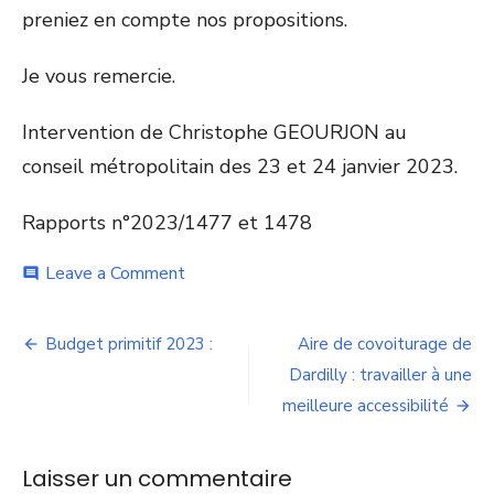
preniez en compte nos propositions.
Je vous remercie.
Intervention de Christophe GEOURJON au
conseil métropolitain des 23 et 24 janvier 2023.
Rapports n°2023/1477 et 1478
on
Leave a Comment
comment
« Les
actions
Navigation
en
Budget primitif 2023 :
Aire de covoiturage de
faveur
de
Dardilly : travailler à une
des
mobilités
meilleure accessibilité
l’article
actives,
comme
le
Laisser un commentaire
vélo,