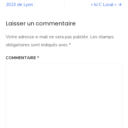
participatif
de
2023 de Lyon :
« Ici C Local »
par
la
l’article
NUPES
Laisser un commentaire
:
Votre adresse e-mail ne sera pas publiée.
Les champs
obligatoires sont indiqués avec
*
COMMENTAIRE
*