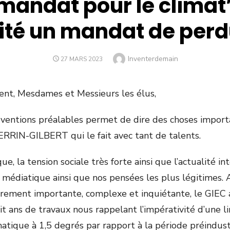
mandat pour le climat’
ité un mandat de perd
Author
Inventerdemain
POSTED
27 MARS 2023
ON
ent, Mesdames et Messieurs les élus,
ventions préalables permet de dire des choses importa
PERRIN-GILBERT qui le fait avec tant de talents.
e, la tension sociale très forte ainsi que l’actualité in
e médiatique ainsi que nos pensées les plus légitimes.
ièrement importante, complexe et inquiétante, le GIEC 
t ans de travaux nous rappelant l’impérativité d’une l
tique à 1,5 degrés par rapport à la période préindustr