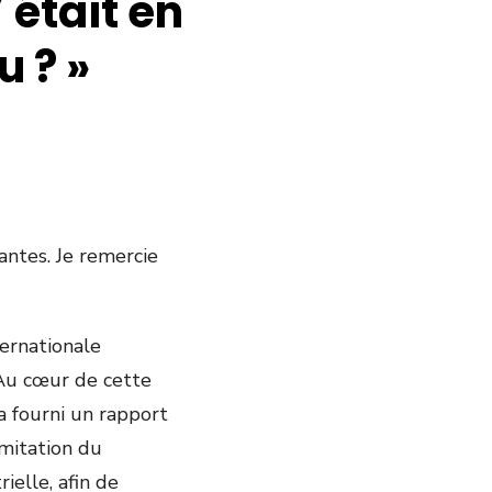
 était en
u ? »
ntes. Je remercie
ternationale
 Au cœur de cette
a fourni un rapport
imitation du
ielle, afin de