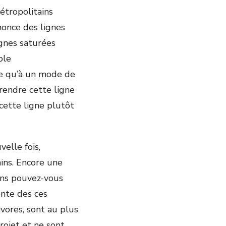
étropolitains
nnonce des lignes
ignes saturées
ple
re qu’à un mode de
endre cette ligne
ette ligne plutôt
elle fois,
ins. Encore une
ons pouvez-vous
ente des ces
vores, sont au plus
rojet et ne sont