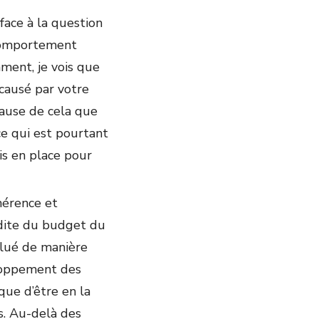
face à la question
 comportement
mment, je vois que
 causé par votre
 cause de cela que
ce qui est pourtant
is en place pour
hérence et
édite du budget du
lué de manière
eloppement des
que d’être en la
s. Au-delà des