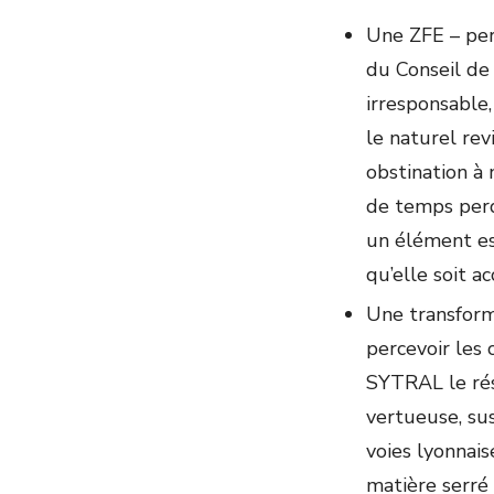
Une ZFE – per
du Conseil de
irresponsable,
le naturel re
obstination à 
de temps perdu
un élément es
qu’elle soit 
Une transform
percevoir les
SYTRAL le rés
vertueuse, su
voies lyonnai
matière serré 