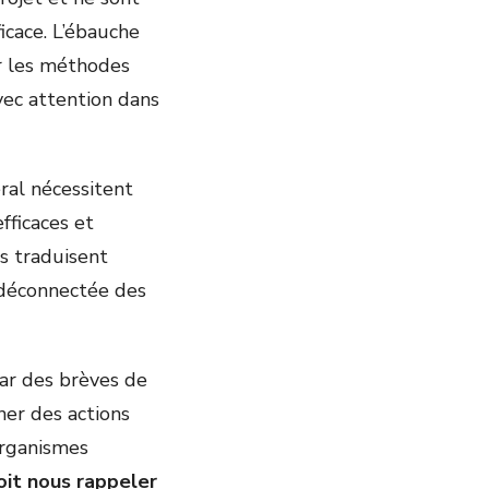
icace. L’ébauche
ur les méthodes
avec attention dans
éral nécessitent
fficaces et
s traduisent
 déconnectée des
par des brèves de
ner des actions
organismes
oit nous rappeler