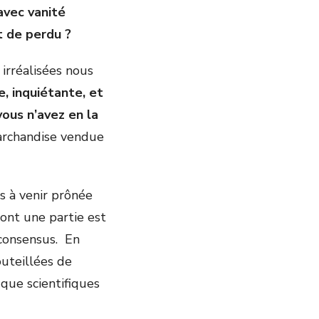
avec vanité
t de perdu ?
irréalisées nous
, inquiétante, et
vous n’avez en la
 marchandise vendue
s à venir prônée
ont une partie est
 consensus. En
uteillées de
 que scientifiques