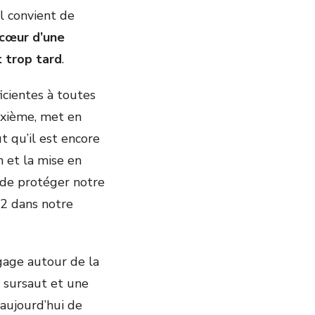
il convient de
cœur d’une
t trop tard
.
icientes à toutes
sixième, met en
t qu’il est encore
n et la mise en
 de protéger notre
CO2 dans notre
gage autour de la
c sursaut et une
 aujourd’hui de