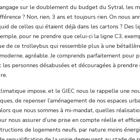
angage sur le doublement du budget du Sytral, les m
différence ? Non, rien, 3 ans et toujours rien. On nous a
uid de celles qui étaient déjà dans les cartons ? Des l
mple, pour ne prendre que celui-ci la ligne C3, exem
 de ce trolleybus qui ressemble plus à une bétaillè
oderne, agréable. Je comprends parfaitement pour pr
 les personnes désabusées et découragées à prendre c
re.
limatique impose, et le GIEC nous le rappelle une nouv
iques, de repenser l’aménagement de nos espaces urba
, alors que nous sommes à mi-mandat, quelles réalisati
ur nous assurer d’une prise en compte réelle et effici
nstructions de logements neufs, par nature moins énergi
de requalification de la voirie demeurent au stade de p