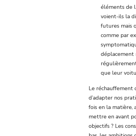
éléments de l
voient-ils la 
futures mais q
comme par exe
symptomatique
déplacement m
régulièrement
que leur voitu
Le réchauffement c
d’adapter nos prat
fois en la matière
mettre en avant po
objectifs ? Les co
bas, les ambitions 