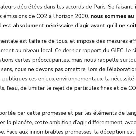
leurs décrétées dans les accords de Paris. Se faisant, 
 émissions de CO2 à l’horizon 2030,
nous sommes au 
il est absolument nécéssaire d’agir avant qu’il ne soi
entale est l’affaire de tous, et impose des mesures eff
mment au niveau local. Ce dernier rapport du GIEC, le 
ations certes préoccupantes, mais nous rappelle surtou
 sens, nous ne devons pas omettre, lors de l’élaboratio
s publiques ces enjeux environnementaux, la nécessité
s, l’eau, de limiter le rejet de particules fines et de 
 portée par cette promesse et par les éléments de lan
er la planéte, cette ambition d’agir différemment, ave
use. Face aux innombrables promesses, la déception est