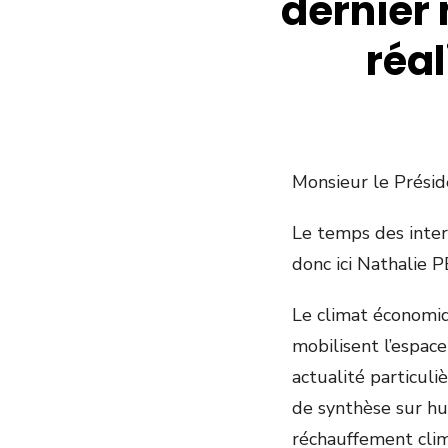
dernier 
réal
Monsieur le Présid
Le temps des inter
donc ici Nathalie 
Le climat économiqu
mobilisent l’espac
actualité particul
de synthèse sur hui
réchauffement clima