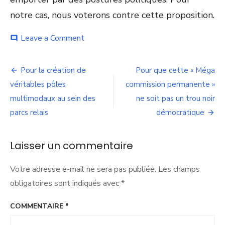
notre cas, nous voterons contre cette proposition.
on
Leave a Comment
comment
Encadrement
des
Navigation
loyer
Pour la création de
Pour que cette « Méga
:
de
véritables pôles
commission permanente »
Ne
vous
multimodaux au sein des
ne soit pas un trou noir
l’article
laissez
parcs relais
démocratique
pas
emporter
par
Laisser un commentaire
des
postures
politiques
Votre adresse e-mail ne sera pas publiée.
Les champs
obligatoires sont indiqués avec
*
COMMENTAIRE
*