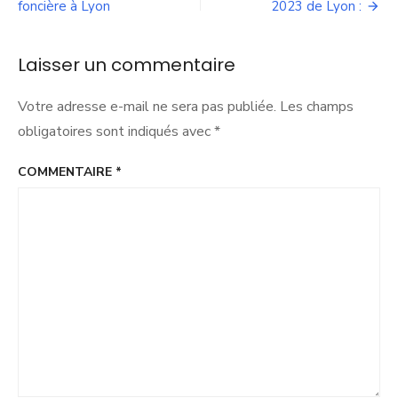
de
foncière à Lyon
2023 de Lyon :
2023,
je
l’article
formule
Laisser un commentaire
pour
notre
ville
Votre adresse e-mail ne sera pas publiée.
Les champs
des
obligatoires sont indiqués avec
*
voeux
de
pragmatisme,
COMMENTAIRE
*
de
cohérence
et
d’action »