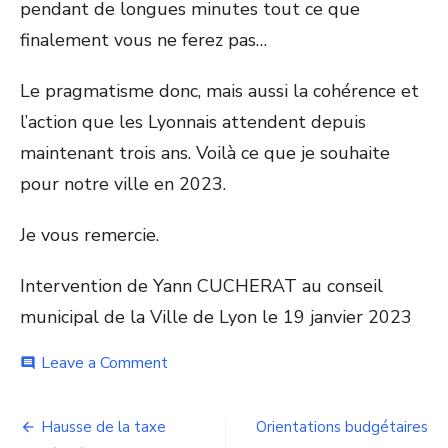
pendant de longues minutes tout ce que
finalement vous ne ferez pas…
Le pragmatisme donc, mais aussi la cohérence et
l’action que les Lyonnais attendent depuis
maintenant trois ans. Voilà ce que je souhaite
pour notre ville en 2023.
Je vous remercie.
Intervention de Yann CUCHERAT au conseil
municipal de la Ville de Lyon le 19 janvier 2023
on
Leave a Comment
comment
« En
ce
Navigation
début
Hausse de la taxe
Orientations budgétaires
d’année