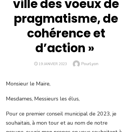
ville des voeux de
pragmatisme, de
cohérence et
d’action »
Author
PourLyon
POSTED
19 JANVIER 2023
ON
Monsieur le Maire,
Mesdames, Messieurs les élus,
Pour ce premier conseil municipal de 2023, je
souhaitais, à mon tour et au nom de notre