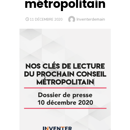
métropolitain
Author
Inventerdemain
POSTED
11 DÉCEMBRE 2020
ON