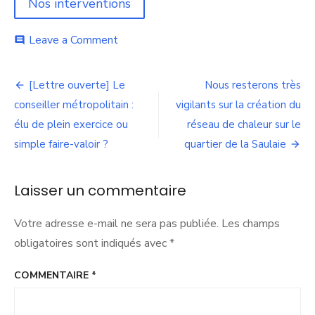
Nos interventions
on
Leave a Comment
comment
[Dossier
de
Navigation
presse]
[Lettre ouverte] Le
Nous resterons très
Nos
de
conseiller métropolitain :
vigilants sur la création du
clés
de
élu de plein exercice ou
réseau de chaleur sur le
l’article
lecture
simple faire-valoir ?
quartier de la Saulaie
du
prochain
conseil
Laisser un commentaire
métropolitain
Votre adresse e-mail ne sera pas publiée.
Les champs
obligatoires sont indiqués avec
*
COMMENTAIRE
*